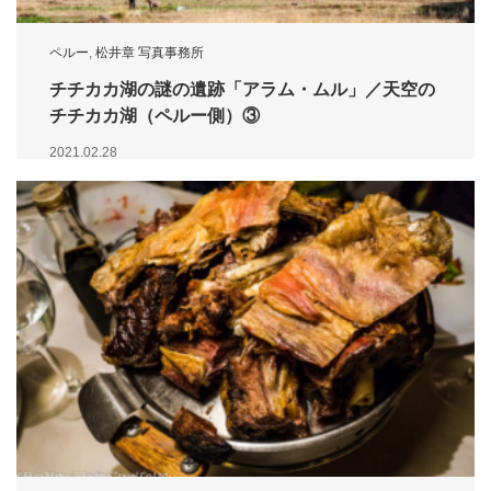
ペルー
,
松井章 写真事務所
チチカカ湖の謎の遺跡「アラム・ムル」／天空の
チチカカ湖（ペルー側）③
2021.02.28