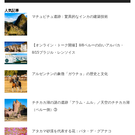
人気記事
マチュピチュ遺跡：驚異的なインカの建築技術
【オンライン・トーク開催】8/8ペルーの白いアルパカ・
8/15ブラジル・レンソイス
アルゼンチンの象徴「ガウチョ」の歴史と文化
チチカカ湖の謎の遺跡「アラム・ムル」／天空のチチカカ湖
（ペルー側）③
アタカマ砂漠を代表する花：パタ・デ・グアナコ