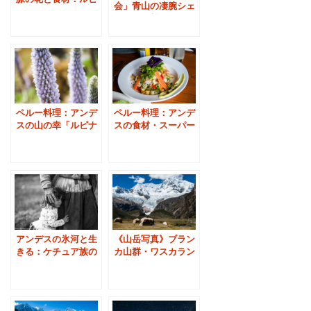
会」青山の凄腕シェ
ナス
フの絶品料理＆セビ
ーチェ
ペルー料理：アンデ
ペルー料理：アンデ
スの山の幸「ルピナ
スの食材・スーパー
スのセビーチェ」
フード「キヌア」と
は
アンデスの氷河と生
《山岳写真》ブラン
きる：ケチュア族の
カ山群・ワスカラン
子供たち
国立公園の名峰ワン
ツァン