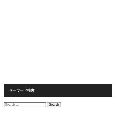
キーワード検索
検
索: