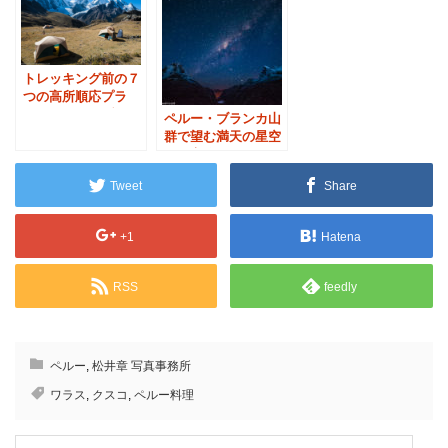
トレッキング前の７
つの高所順応プラ
ン：ペルー・ブラン
ペルー・ブランカ山
カ山群
群で望む満天の星空
と最高峰ワスカラン
Tweet
Share
+1
Hatena
RSS
feedly
ペルー
,
松井章 写真事務所
ワラス
,
クスコ
,
ペルー料理