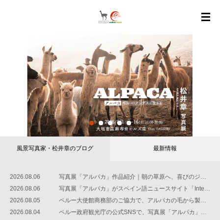
2
3
4
5
海外旅行 ＴＯＰ
添乗員同行
《初級》スペイン語
SNSで発信中
YouTube
メルマガ会員-登録無
イベント
会社概要
風景写真家・松井章のブログ
最新情報
料
国・エリア一覧ページ
トレッキング・秘境探訪・山岳写真
レッスン（阿佐ヶ谷）
Facebook、Twitter、Instagram
世界の絶景チャンネル
写真展・トークショーetc
トラベル・クラブ
2026.08.06
写真展「アルパカ」作品紹介｜朝の草原へ、喜びのジャンプ
2026.08.06
写真展「アルパカ」がスペイン語ニュースサイト「International Press」で紹介されました
2026.08.05
ペルー大使館商務部のご協力で、アルパカの毛から製品まで展示
2026.08.04
ペルー政府観光庁の公式SNSで、写真展「アルパカ」をご紹介いただきました