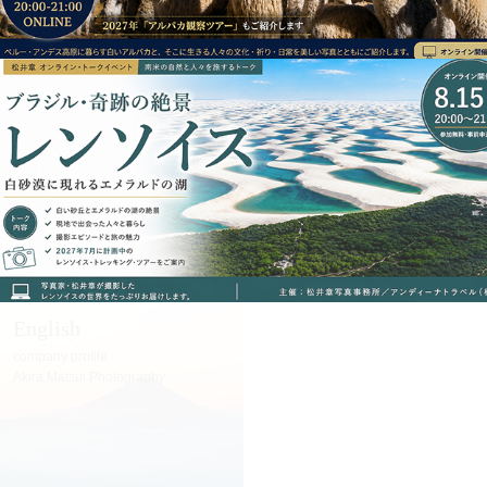
English
Español
company profile
Perfil de Andina Travel
Akira Matsui Photography
Akira Matsui Fotografía