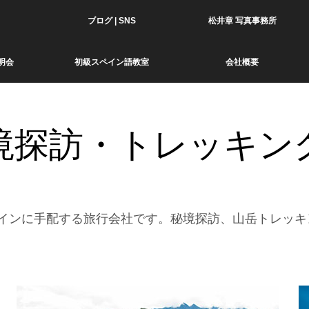
ブログ | SNS
松井章 写真事務所
明会
初級スペイン語教室
会社概要
境探訪・トレッキン
インに手配する旅行会社です。秘境探訪、山岳トレッキ