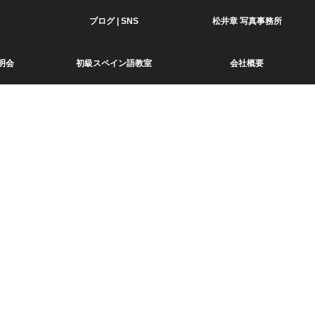
ブログ | SNS
松井章 写真事務所
明会
初級スペイン語教室
会社概要