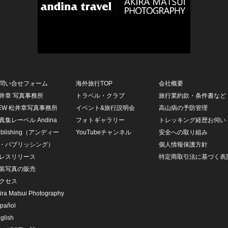
問い合せフォーム
海外旅行TOP
会社概要
井章 写真事務所
トラベル・クラブ
旅行業約款・条件書など
EW 松井章写真事務所
イベント&旅行説明会
高山病の予防管理
真集レーベル Andina
フォトギャラリー
トレッキング経歴お伺い
ublishing（アンディー
YouTubeチャンネル
安全への取り組み
・パブリッシング）
個人情報保護方針
レスリリース
特定商取引法に基づく表
装写真の販売
クセス
ira Matsui Photography
pañol
glish