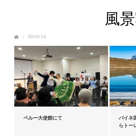
風景
ホーム
2024年 5月
ペルー大使館にて
パイネ
らトー