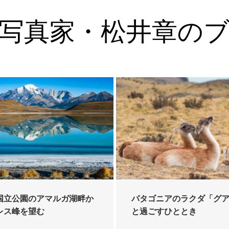
写真家・松井章の
国立公園のアマルガ湖畔か
パタゴニアのラクダ「グ
レス峰を望む
と過ごすひととき