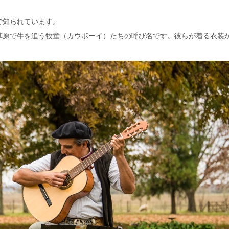
で知られています。
草原で牛を追う牧童（カウボーイ）たちの呼び名です。彼らが着る衣装