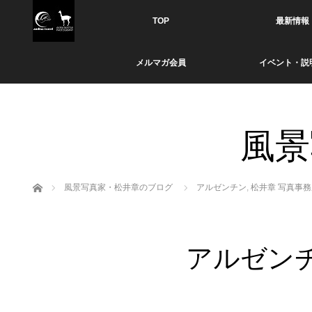
TOP
最新情報
メルマガ会員
イベント・説
風景
ホーム
風景写真家・松井章のブログ
アルゼンチン
,
松井章 写真事務
アルゼン