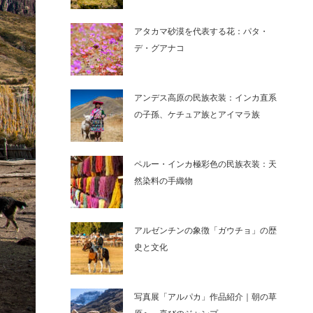
アタカマ砂漠を代表する花：パタ・
デ・グアナコ
アンデス高原の民族衣装：インカ直系
の子孫、ケチュア族とアイマラ族
ペルー・インカ極彩色の民族衣装：天
然染料の手織物
アルゼンチンの象徴「ガウチョ」の歴
史と文化
写真展「アルパカ」作品紹介｜朝の草