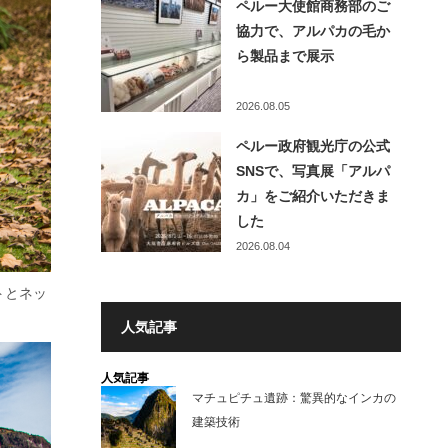
ペルー大使館商務部のご
協力で、アルパカの毛か
ら製品まで展示
2026.08.05
ペルー政府観光庁の公式
SNSで、写真展「アルパ
カ」をご紹介いただきま
した
2026.08.04
トとネッ
人気記事
人気記事
マチュピチュ遺跡：驚異的なインカの
建築技術