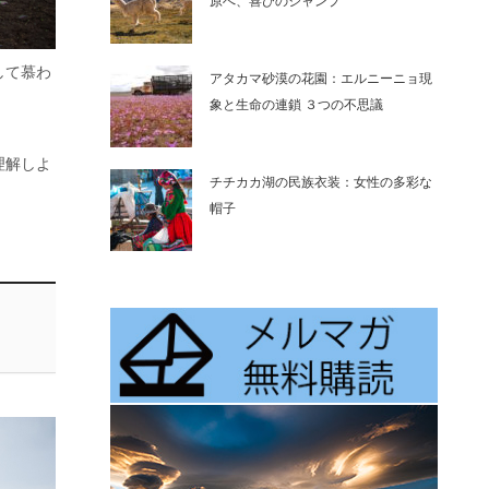
原へ、喜びのジャンプ
して慕わ
アタカマ砂漠の花園：エルニーニョ現
象と生命の連鎖 ３つの不思議
理解しよ
チチカカ湖の民族衣装：女性の多彩な
帽子