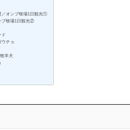
村／オンブ牧場1日観光①
ブ牧場1日観光②
ード
ガウチョ
と牧羊犬
ョ