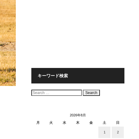
キーワード検索
検
索:
2026年8月
月
火
水
木
金
土
日
1
2