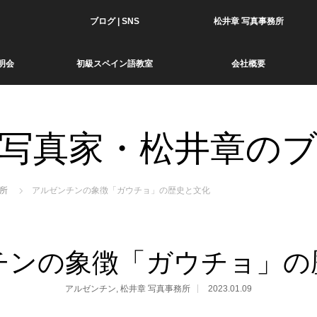
ブログ | SNS
松井章 写真事務所
明会
初級スペイン語教室
会社概要
写真家・松井章の
所
アルゼンチンの象徴「ガウチョ」の歴史と文化
チンの象徴「ガウチョ」の
アルゼンチン
,
松井章 写真事務所
2023.01.09