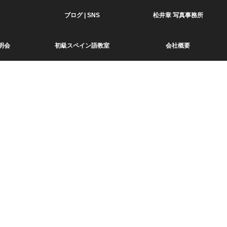
ブログ | SNS
松井章 写真事務所
明会
初級スペイン語教室
会社概要