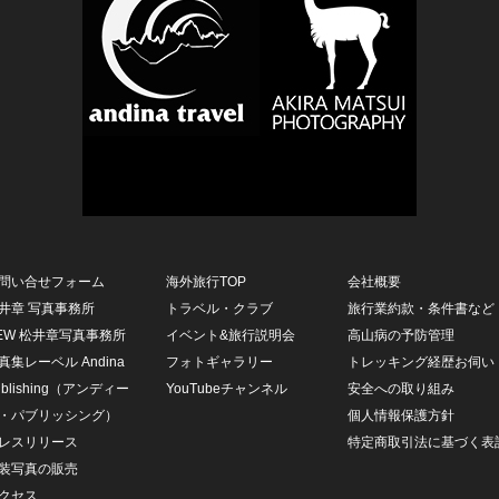
問い合せフォーム
海外旅行TOP
会社概要
井章 写真事務所
トラベル・クラブ
旅行業約款・条件書など
EW 松井章写真事務所
イベント&旅行説明会
高山病の予防管理
真集レーベル Andina
フォトギャラリー
トレッキング経歴お伺い
ublishing（アンディー
YouTubeチャンネル
安全への取り組み
・パブリッシング）
個人情報保護方針
レスリリース
特定商取引法に基づく表
装写真の販売
クセス