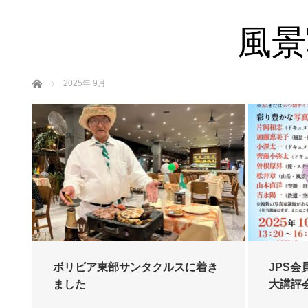
風景
ホーム
2025年 9月
ボリビア東部サンタクルスに着き
JPS
ました
大講評