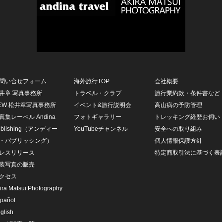
問い合せフォーム
海外旅行TOP
会社概要
井章 写真事務所
トラベル・クラブ
旅行業約款・条件書など
EW 松井章写真事務所
イベント&旅行説明会
高山病の予防管理
真集レーベル Andina
フォトギャラリー
トレッキング経歴お伺い
ublishing（アンディー
YouTubeチャンネル
安全への取り組み
・パブリッシング）
個人情報保護方針
レスリリース
特定商取引法に基づく表
装写真の販売
クセス
ira Matsui Photography
pañol
glish