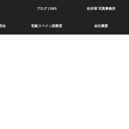
ブログ | SNS
松井章 写真事務所
明会
初級スペイン語教室
会社概要