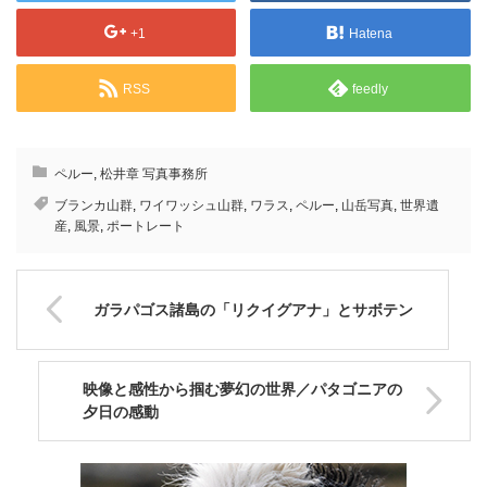
+1
Hatena
RSS
feedly
ペルー
,
松井章 写真事務所
ブランカ山群
,
ワイワッシュ山群
,
ワラス
,
ペルー
,
山岳写真
,
世界遺
産
,
風景
,
ポートレート
ガラパゴス諸島の「リクイグアナ」とサボテン
映像と感性から掴む夢幻の世界／パタゴニアの
夕日の感動