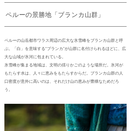
ペルーの景勝地「ブランカ山群」
ペルーの山岳都市ワラス周辺の広大な氷雪峰をブランカ山群と呼
ぶ。「白」を意味する“ブランカ”が山群に名付けられるほどに、広
大な山域が氷河に包まれている。
氷雪峰が集まる地域は、文明の揺りかごのような場所だ。氷河が
もたらす水は、人々に恵みをもたらすからだ。ブランカ山群の人
口密度が意外に高いのは、それだけ山の恵みが豊穣なためだろ
う。