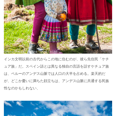
インカ文明以前の古代からこの地に住むのが、彼ら先住民「ケチ
ュア族」だ。スペイン語とは異なる独自の言語を話すケチュア族
は、ペルーのアンデス山脈では人口の大半を占める。楽天的だ
が、どこか憂いに満ちた顔立ちは、アンデス山脈に共通する民族
性なのかもしれない、