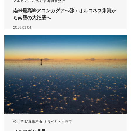
アルゼンチン
,
松井章 写真事務所
南米最高峰アコンカグアへ③：オルコネス氷河か
ら南壁の大絶壁へ
2018.03.04
松井章 写真事務所
,
トラベル・クラブ