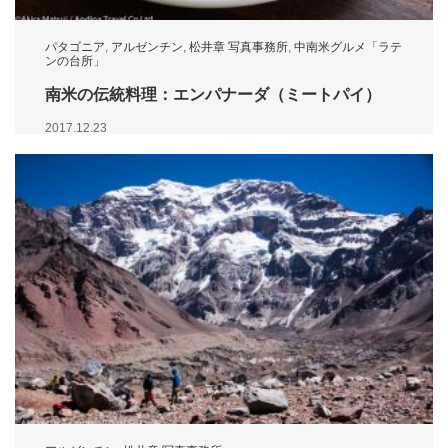
パタゴニア
,
アルゼンチン
,
松井章 写真事務所
,
中南米グルメ「ラテ
ンの台所」
南米の伝統料理：エンパナーダ（ミートパイ）
2017.12.23