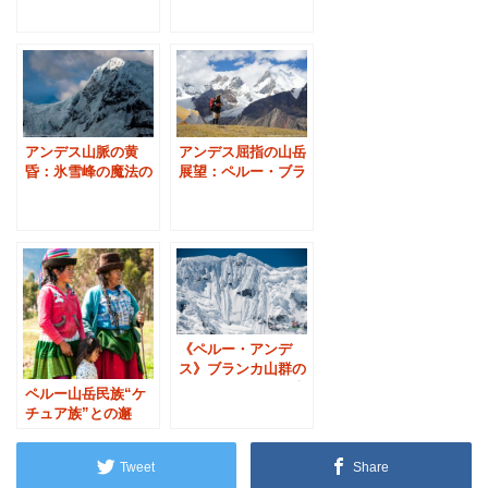
ツァン
アンデス山脈の黄
アンデス屈指の山岳
昏：氷雪峰の魔法の
展望：ペルー・ブラ
色彩 -ペルー・ブラ
ンカ山群を巡る３つ
ンカ山群
のプラン
《ペルー・アンデ
ス》ブランカ山群の
名峰ワンツァンの大
ペルー山岳民族“ケ
氷壁
チュア族”との邂
逅：ポートレート写
真
Tweet
Share