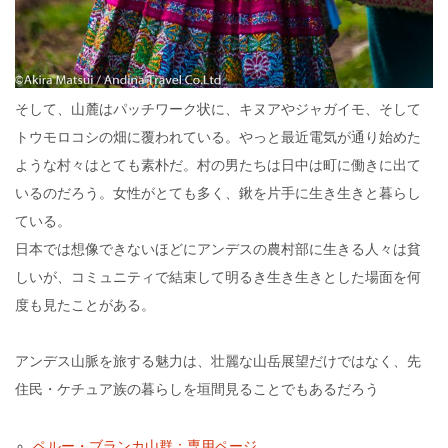
そして、山麓はパッチワーク状に、キヌアやジャガイモ、そして
トウモロコシの畑に覆われている。やっと最近電気が通り始めた
ような村々はとても素朴だ。村の男たちは日中は町に働きに出て
いるのだろう。女性がとても多く、鍬を片手に生き生きと暮らし
ている。
日本では想像できないほどにアンデスの農村部に生きる人々は貧
しいが、コミュニティで結束して明るき生き生きとした場面を何
度も見たことがある。
アンデス山脈を旅する魅力は、壮麗な山岳展望だけではなく、先
住民・ケチュア族の暮らしを垣間見ることでもあるだろう
ペルー・ブランカ山群：専用ページ