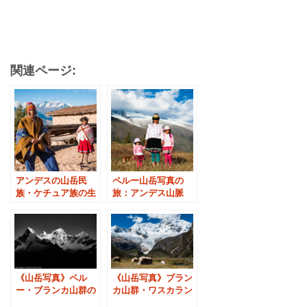
関連ページ:
アンデスの山岳民
ペルー山岳写真の
族・ケチュア族の生
旅：アンデス山脈
活風景／ペルー撮影
「ワラス」の生活風
旅行
景
《山岳写真》ペル
《山岳写真》ブラン
ー・ブランカ山群の
カ山群・ワスカラン
名峰ワンドイの朝日
国立公園の名峰ワン