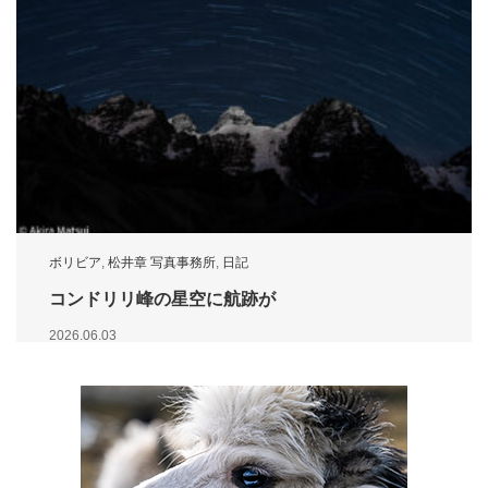
ボリビア
,
松井章 写真事務所
,
日記
コンドリリ峰の星空に航跡が
2026.06.03