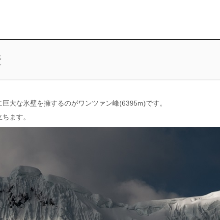
壁
大な氷壁を擁するのがワンツァン峰(6395m)です。
立ちます。