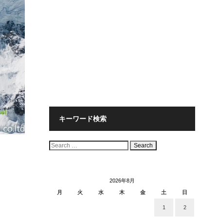
キーワード検索
検
索:
2026年8月
月
火
水
木
金
土
日
1
2