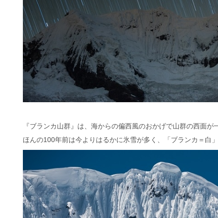
『ブランカ山群』は、海からの偏西風のおかげで山群の西面が
ほんの100年前は今よりはるかに氷雪が多く、「ブランカ＝白