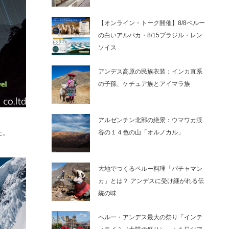
【オンライン・トーク開催】8/8ペルー
の白いアルパカ・8/15ブラジル・レン
ソイス
アンデス高原の民族衣装：インカ直系
の子孫、ケチュア族とアイマラ族
アルゼンチン北部の絶景：ウマワカ渓
た。
谷の１４色の山「オルノカル」
大地でつくるペルー料理「パチャマン
カ」とは？ アンデスに受け継がれる伝
統の味
ペルー・アンデス最大の祭り「インテ