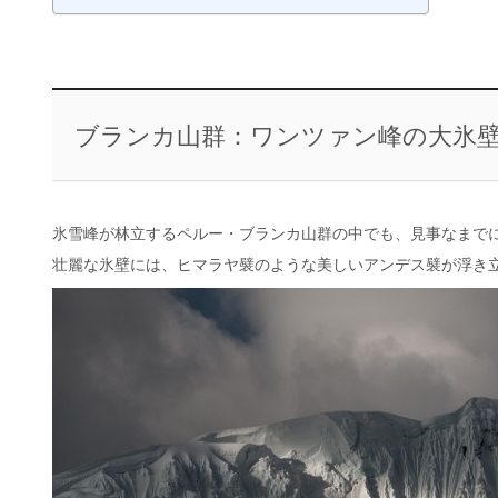
ブランカ山群：ワンツァン峰の大氷
氷雪峰が林立するペルー・ブランカ山群の中でも、見事なまでに巨
壮麗な氷壁には、ヒマラヤ襞のような美しいアンデス襞が浮き