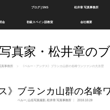
ブログ | SNS
松井章 写真事務所
明会
初級スペイン語教室
会社概要
写真家・松井章の
写真事務所
《ペルー・アンデス》ブランカ山群の名峰ワンツァンの大氷壁
ス》ブランカ山群の名峰
ペルー
,
山岳写真撮影
,
松井章 写真事務所
2016.10.28