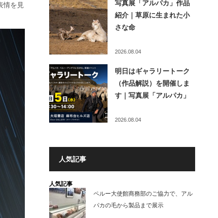
写真展「アルパカ」作品
表情を見
紹介｜草原に生まれた小
さな命
2026.08.04
明日はギャラリートーク
（作品解説）を開催しま
す｜写真展「アルパカ」
2026.08.04
人気記事
人気記事
ペルー大使館商務部のご協力で、アル
パカの毛から製品まで展示