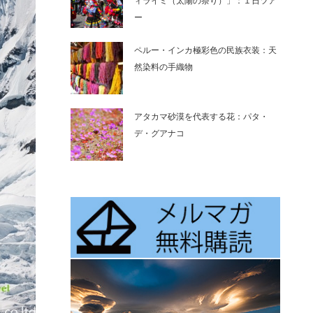
ィライミ（太陽の祭り）」：１日ツア
ー
ペルー・インカ極彩色の民族衣装：天
然染料の手織物
アタカマ砂漠を代表する花：パタ・
デ・グアナコ