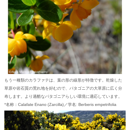
もう一種類のカラファテは、葉の形の線形が特徴です。乾燥した
草原や岩石質の荒れ地を好むので、パタゴニアの大草原に広く分
布します。より過酷なパタゴニアらしい環境に適応しています。
*名称：Calafate Enano (Zarcilla)／学名: Berberis empetrifolia