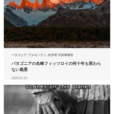
パタゴニア
,
アルゼンチン
,
松井章 写真事務所
パタゴニアの名峰フィッツロイの何十年も変わら
ない風景
2025.01.22