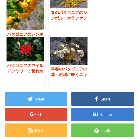
春のパタゴニアのシ
ンボル：カラファテ
の花②
パタゴニアのシンボ
ル：カラファテの黄
色い花①
パタゴニアのワイル
早春のパタゴニアの
ドフラワー：荒れ地
花・岩場に咲くユキ
に咲く深紅の花「ノ
ノシタ
トロ」
Tweet
Share
+1
Hatena
RSS
feedly