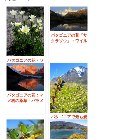
パタゴニアの花「サ
クラソウ」：ワイル
ドフラワー編
パタゴニアの花・ワ
イルドフラワー②：
春の花・アネモネ
パタゴニアの花：マ
メ科の薬草「パラメ
ーラ」-ワイルドフ
ラワー編
パタゴニアで最も愛
される木の実：カラ
ファテ