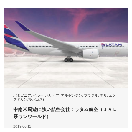
パタゴニア
,
ペルー
,
ボリビア
,
アルゼンチン
,
ブラジル
,
チリ
,
エク
アドル(ガラパゴス)
中南米周遊に強い航空会社：ラタム航空（ＪＡＬ
系ワンワールド）
2019.06.11