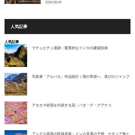
2026.08.04
人気記事
人気記事
マチュピチュ遺跡：驚異的なインカの建築技術
写真展「アルパカ」作品紹介｜朝の草原へ、喜びのジャンプ
アタカマ砂漠を代表する花：パタ・デ・グアナコ
アンデス高原の民族衣装：インカ直系の子孫、ケチュア族と