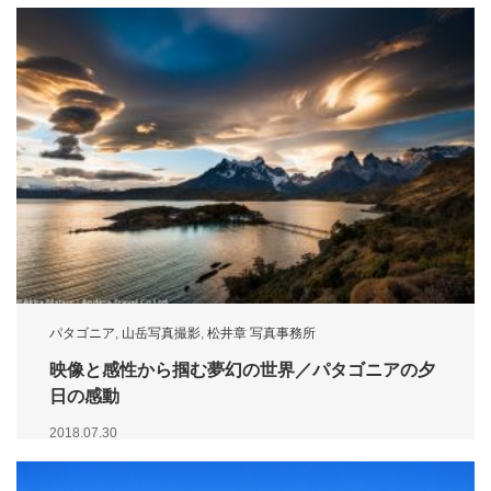
パタゴニア
,
山岳写真撮影
,
松井章 写真事務所
映像と感性から掴む夢幻の世界／パタゴニアの夕
日の感動
2018.07.30