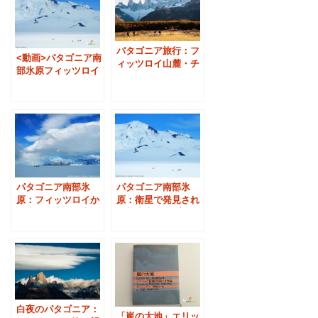
パタゴニア旅行：フ
<動画>パタゴニア南
ィッツロイ山麓・チ
部氷原フィッツロイ
ャルテン村オフィス
一周トレッキング
の安心手配
パタゴニア南部氷
パタゴニア南部氷
原：フィッツロイか
原：衛星で発見され
ら氷河創生の歴史を
た新火山とシプトン
歩いて辿る
探検
白夜のパタゴニア：
「嵐の大地」エリッ