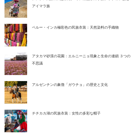
アイマラ族
ペルー・インカ極彩色の民族衣装：天然染料の手織物
アタカマ砂漠の花園：エルニーニョ現象と生命の連鎖 ３つの
不思議
アルゼンチンの象徴「ガウチョ」の歴史と文化
チチカカ湖の民族衣装：女性の多彩な帽子