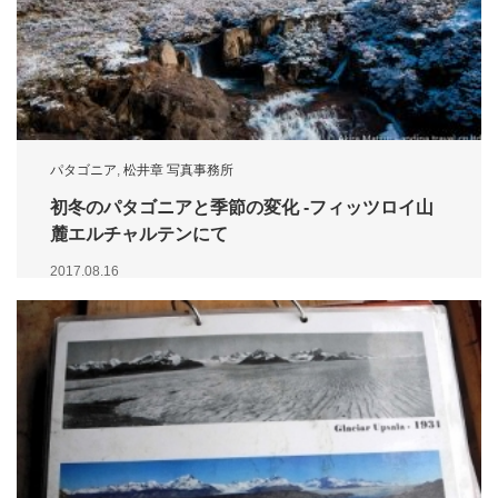
パタゴニア
,
松井章 写真事務所
初冬のパタゴニアと季節の変化 -フィッツロイ山
麓エルチャルテンにて
2017.08.16