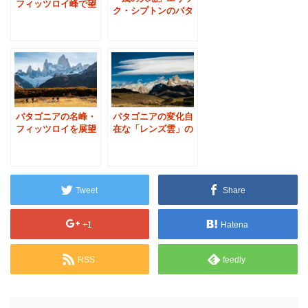
フィッツロイ峰で望
ク・シプトンのパタ
む長い夕日
ゴニア探検
パタゴニアの名峰・
パタゴニアの変化自
フィッツロイを展望
在な「レンズ雲」の
する３つの方法（チ
魅力／フィッツロイ
ャルテン村）
山麓
Tweet
Share
+1
Hatena
RSS
feedly