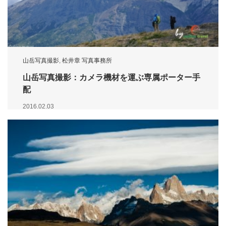
山岳写真撮影
,
松井章 写真事務所
山岳写真撮影：カメラ機材を運ぶ専属ポーター手
配
2016.02.03