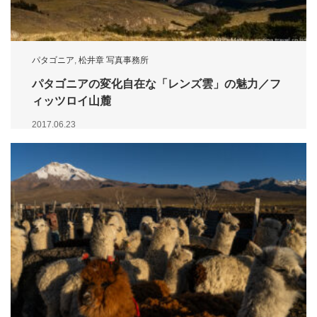
パタゴニア
,
松井章 写真事務所
パタゴニアの変化自在な「レンズ雲」の魅力／フ
ィッツロイ山麓
2017.06.23