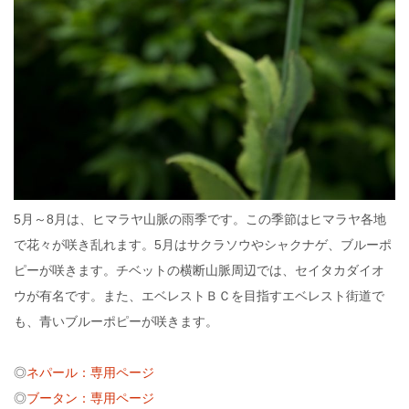
5月～8月は、ヒマラヤ山脈の雨季です。この季節はヒマラヤ各地
で花々が咲き乱れます。5月はサクラソウやシャクナゲ、ブルーポ
ピーが咲きます。チベットの横断山脈周辺では、セイタカダイオ
ウが有名です。また、エベレストＢＣを目指すエベレスト街道で
も、青いブルーポピーが咲きます。
◎
ネパール：専用ページ
◎
ブータン：専用ページ