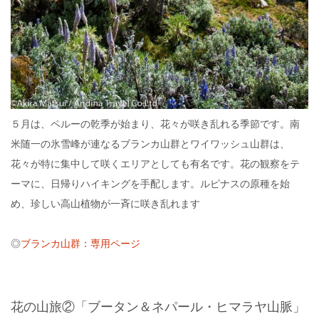
５月は、ペルーの乾季が始まり、花々が咲き乱れる季節です。南
米随一の氷雪峰が連なるブランカ山群とワイワッシュ山群は、
花々が特に集中して咲くエリアとしても有名です。花の観察をテ
ーマに、日帰りハイキングを手配します。ルピナスの原種を始
め、珍しい高山植物が一斉に咲き乱れます
◎
ブランカ山群：専用ページ
花の山旅②「ブータン＆ネパール・ヒマラヤ山脈」