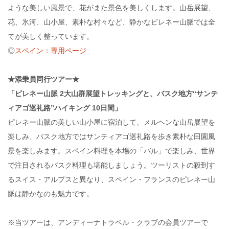
ような美しい風景で、花がまた景色を美しくします。山岳展望、
花、氷河、山小屋、素朴な村々など、静かなピレネー山脈では全
てが美しく整っています。
◎
スペイン：専用ページ
★添乗員同行ツアー★
「ピレネー山脈 2大山群展望トレッキングと、バスク地方“サンテ
ィアゴ巡礼路”ハイキング 10日間」
ピレネー山脈の美しい山小屋に宿泊して、メルヘンな山岳展望を
楽しみ、バスク地方ではサンティアゴ巡礼路を歩き素朴な田園風
景を楽しみます。スペイン料理を本場の「バル」で楽しみ、世界
で注目されるバスク料理も堪能しましょう。ツーリストの殺到す
るスイス・アルプスと異なり、スペイン・フランスのピレネー山
脈は静かなのも魅力です。
※当ツアーは、アンディーナトラベル・クラブの会員ツアーで