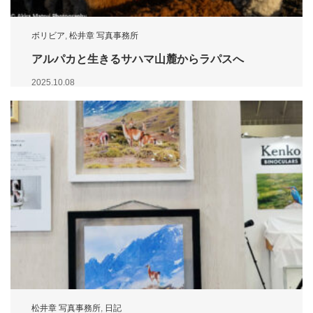
ボリビア
,
松井章 写真事務所
アルパカと生きるサハマ山麓からラパスへ
2025.10.08
松井章 写真事務所
,
日記