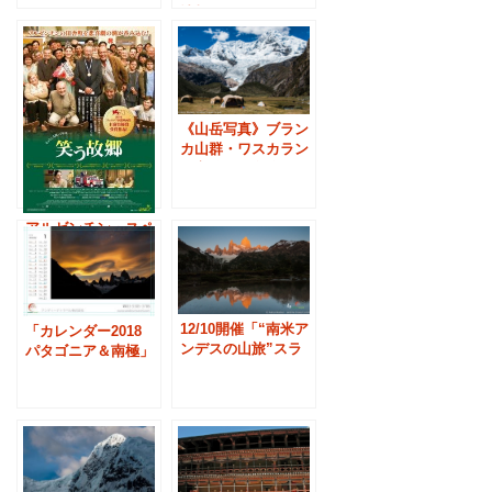
情報など
《山岳写真》ブラン
カ山群・ワスカラン
国立公園の名峰ワン
ツァン
アルゼンチン・スペ
イン合作映画『笑う
故郷』上映
12/10開催「“南米ア
「カレンダー2018
ンデスの山旅”スラ
パタゴニア＆南極」
イドショー」
トラベルクラブ特典