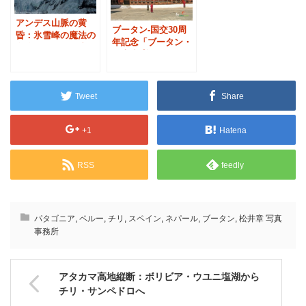
アンデス山脈の黄
ブータン-国交30周
昏：氷雪峰の魔法の
年記念「ブータン・
色彩 -ペルー・ブラ
日本 親善オファ
ンカ山群
ー」
Tweet
Share
+1
Hatena
RSS
feedly
パタゴニア
,
ペルー
,
チリ
,
スペイン
,
ネパール
,
ブータン
,
松井章 写真
事務所
アタカマ高地縦断：ボリビア・ウユニ塩湖から
チリ・サンペドロへ