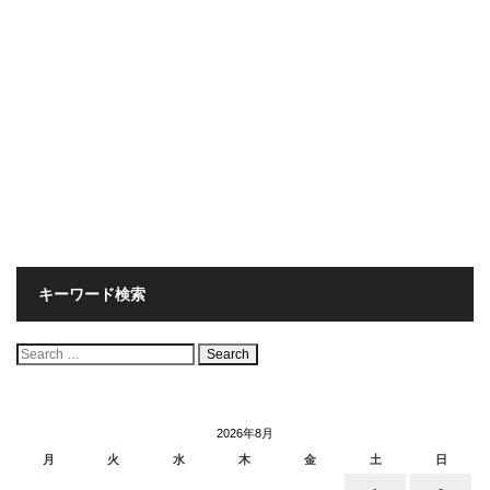
キーワード検索
検
索:
2026年8月
月
火
水
木
金
土
日