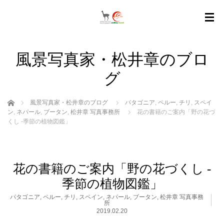
風景写真家・松井章のブロ
グ
ホーム
風景写真家・松井章のブログ
パタゴニア
,
ペルー
,
チリ
,
スペイ
ン
,
ネパール
,
ブータン
,
松井章 写真事務所
花の書籍のご案内「野の花づ
くし -季節の植物図鑑」
花の書籍のご案内「野の花づくし -
季節の植物図鑑」
パタゴニア
,
ペルー
,
チリ
,
スペイン
,
ネパール
,
ブータン
,
松井章 写真事務
所
2019.02.20