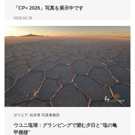
「CP+ 2026」写真を展示中です
2026.02.26
ボリビア
,
松井章 写真事務所
ウユニ塩湖：グランピングで望む夕日と“塩の亀
甲模様”