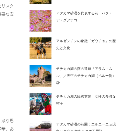
なリスク
アタカマ砂漠を代表する花：パタ・
重要な安
デ・グアナコ
アルゼンチンの象徴「ガウチョ」の歴
史と文化
チチカカ湖の謎の遺跡「アラム・ム
ル」／天空のチチカカ湖（ペルー側）
③
チチカカ湖の民族衣装：女性の多彩な
帽子
。頑な思
アタカマ砂漠の花園：エルニーニョ現
昇華、あ