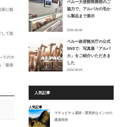
ペルー大使館商務部のご
協力で、アルパカの毛か
銀座に観
ら製品まで展示
2026.08.05
そして故
ペルー政府観光庁の公式
SNSで、写真展「アルパ
カ」をご紹介いただきま
ンドのホ
した
る「最後
2026.08.04
人気記事
人気記事
マチュピチュ遺跡：驚異的なインカの
建築技術