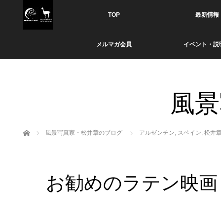
TOP
最新情報
メルマガ会員
イベント・説
風景
ホーム
風景写真家・松井章のブログ
アルゼンチン
,
スペイン
,
松井章
お勧めのラテン映画