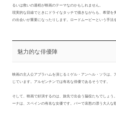
るいは救いの過程が映画のテーマなのかもしれません。
現実的な目線でときにドライなタッチで描きながらも、希望を
の出会いが重要になったりします。ロードムービーという手法を
魅力的な俳優陣
映画の主人公アブラハムを演じるミゲル・アンヘル・ソラは、
じています。アルゼンチンでは有名な俳優であるそうです。
そして、映画で好演するのは、旅先で出会う脇役たちでしょう
ーナは、スペインの有名な女優です。バーで哀愁の漂う大人な