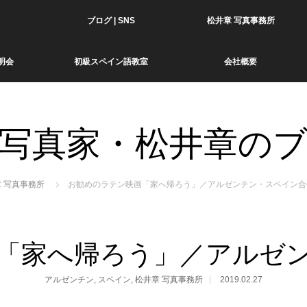
ブログ | SNS
松井章 写真事務所
明会
初級スペイン語教室
会社概要
写真家・松井章の
 写真事務所
お勧めのラテン映画「家へ帰ろう」／アルゼンチン・スペイン合
「家へ帰ろう」／アルゼ
アルゼンチン
,
スペイン
,
松井章 写真事務所
2019.02.27