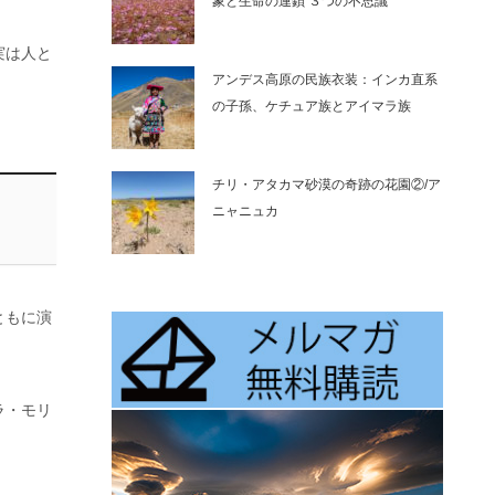
象と生命の連鎖 ３つの不思議
実は人と
アンデス高原の民族衣装：インカ直系
の子孫、ケチュア族とアイマラ族
チリ・アタカマ砂漠の奇跡の花園②/ア
ニャニュカ
ともに演
ラ・モリ