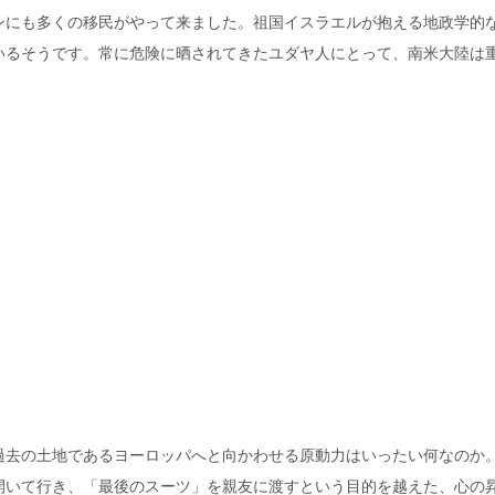
ンにも多くの移民がやって来ました。祖国イスラエルが抱える地政学的
いるそうです。常に危険に晒されてきたユダヤ人にとって、南米大陸は
過去の土地であるヨーロッパへと向かわせる原動力はいったい何なのか
開いて行き、「最後のスーツ」を親友に渡すという目的を越えた、心の