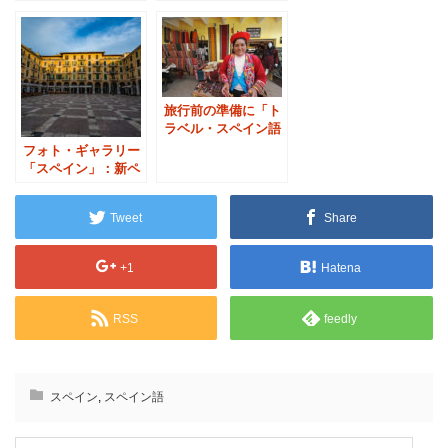
旅行前の準備に「ト
ラベル・スペイン語
講座」
フォト・ギャラリー
「スペイン」：新ペ
ージのご案内
Tweet
Share
+1
Hatena
RSS
feedly
スペイン
,
スペイン語