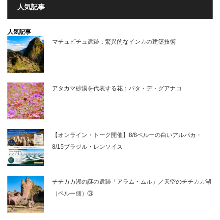
人気記事
人気記事
マチュピチュ遺跡：驚異的なインカの建築技術
アタカマ砂漠を代表する花：パタ・デ・グアナコ
【オンライン・トーク開催】8/8ペルーの白いアルパカ・
8/15ブラジル・レンソイス
チチカカ湖の謎の遺跡「アラム・ムル」／天空のチチカカ湖
（ペルー側）③