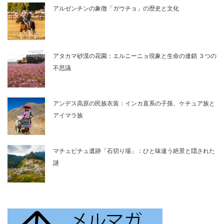
アルゼンチンの象徴「ガウチョ」の歴史と文化
アタカマ砂漠の花園：エルニーニョ現象と生命の連鎖 ３つの
不思議
アンデス高原の民族衣装：インカ直系の子孫、ケチュア族と
アイマラ族
マチュピチュ遺跡「石切り場」：ひと味違う絶景と隠された
謎