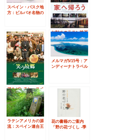
スペイン・バスク地
方：ビルバオ名物の
厚底グラス「チキー
ト」
お勧めのラテン映画
「家へ帰ろう」／ア
ルゼンチン・スペイ
ン合作
メルマガ5/15号：ア
ンディーナトラベル
の最新情報
アルゼンチン・スペ
イン合作映画『笑う
故郷』上映
ラテンアメリカの源
花の書籍のご案内
流：スペイン連合王
「野の花づくし -季
国の誕生、そしてカ
節の植物図鑑」
タルーニャ独立運動