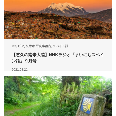
ボリビア
,
松井章 写真事務所
,
スペイン語
【悠久の南米大陸】NHKラジオ「まいにちスペイ
ン語」９月号
2021.08.21