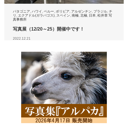
パタゴニア
,
ハワイ
,
ペルー
,
ボリビア
,
アルゼンチン
,
ブラジル
,
チ
リ
,
エクアドル(ガラパゴス)
,
スペイン
,
南極
,
北極
,
日本
,
松井章 写
真事務所
写真展（12/20～25）開催中です！
2022.12.21