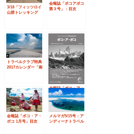
会報誌「ポコアポコ
3/18「フィッツロイ
第３号」：目次
山群トレッキング
(10/21発行)
９日間」のお知らせ
トラベルクラブ特典
2017カレンダー「南
米の一望千頃」
会報誌「ポコ・ア・
ポコ ４月号」目次
-4/6発行
会報誌「ポコ・ア・
メルマガ5/15号：ア
ポコ 1月号」目次
ンディーナトラベル
-1/12発行
の最新情報