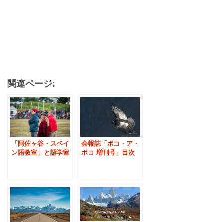
関連ページ:
会報誌「ポコ・ア・
「阿佐ヶ谷・スペイ
ポコ 増刊号」目次
ン語教室」と語学留
-11/26発行
学のすすめ