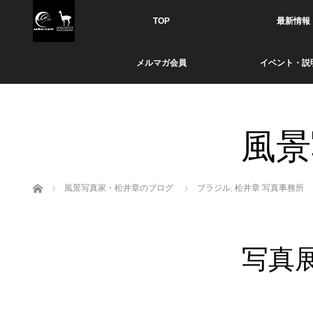
TOP
最新情報
メルマガ会員
イベント・説
風景
ホーム
風景写真家・松井章のブログ
ブラジル
,
松井章 写真事務所
写真