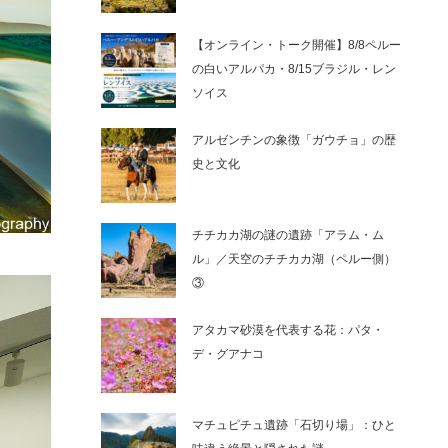
【オンライン・トーク開催】8/8ペルー
の白いアルパカ・8/15ブラジル・レン
ソイス
アルゼンチンの象徴「ガウチョ」の歴
史と文化
チチカカ湖の謎の遺跡「アラム・ム
ル」／天空のチチカカ湖（ペルー側）
③
アタカマ砂漠を代表する花：パタ・
デ・グアナコ
マチュピチュ遺跡「石切り場」：ひと