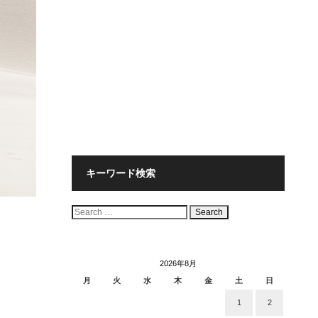
キーワード検索
検
索:
2026年8月
月
火
水
木
金
土
日
1
2