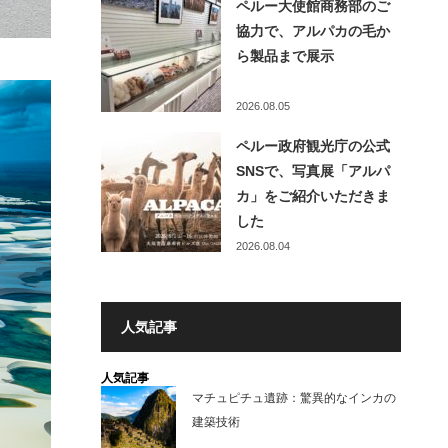
ペルー大使館商務部のご
協力で、アルパカの毛か
ら製品まで展示
2026.08.05
ペルー政府観光庁の公式
SNSで、写真展「アルパ
カ」をご紹介いただきま
した
2026.08.04
人気記事
人気記事
マチュピチュ遺跡：驚異的なインカの
建築技術