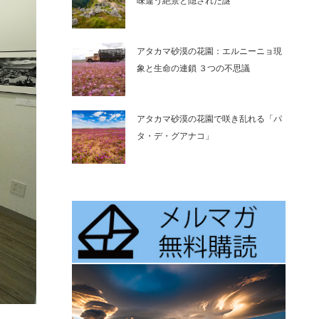
味違う絶景と隠された謎
アタカマ砂漠の花園：エルニーニョ現
象と生命の連鎖 ３つの不思議
アタカマ砂漠の花園で咲き乱れる「パ
タ・デ・グアナコ」