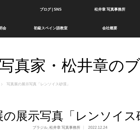
ブログ | SNS
松井章 写真事務所
明会
初級スペイン語教室
会社概要
写真家・松井章の
写真展の展示写真「レンソイス砂漠」
展の展示写真「レンソイス
ブラジル
,
松井章 写真事務所
2022.12.24