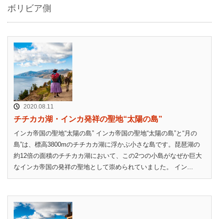
ボリビア側
2020.08.11
チチカカ湖・インカ発祥の聖地“太陽の島”
インカ帝国の聖地“太陽の島” インカ帝国の聖地“太陽の島”と“月の
島”は、標高3800mのチチカカ湖に浮かぶ小さな島です。琵琶湖の
約12倍の面積のチチカカ湖において、この2つの小島がなぜか巨大
なインカ帝国の発祥の聖地として崇められていました。 イン...