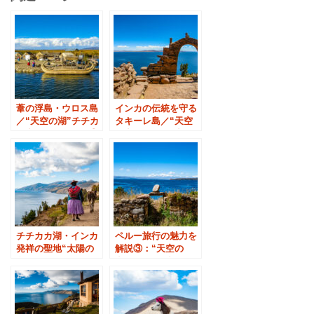
葦の浮島・ウロス島
インカの伝統を守る
／“天空の湖”チチカ
タキーレ島／“天空
カ湖（ペルー側）②
の湖”チチカカ湖
（ペルー側）①
チチカカ湖・インカ
ペルー旅行の魅力を
発祥の聖地“太陽の
解説③：“天空の
島”
湖”チチカカ湖