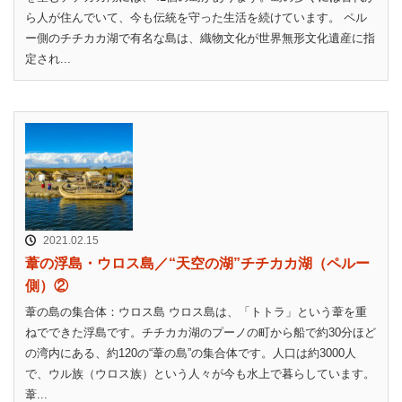
ら人が住んでいて、今も伝統を守った生活を続けています。 ペル
ー側のチチカカ湖で有名な島は、織物文化が世界無形文化遺産に指
定され...
2021.02.15
葦の浮島・ウロス島／“天空の湖”チチカカ湖（ペルー
側）②
葦の島の集合体：ウロス島 ウロス島は、「トトラ」という葦を重
ねでできた浮島です。チチカカ湖のプーノの町から船で約30分ほど
の湾内にある、約120の“葦の島”の集合体です。人口は約3000人
で、ウル族（ウロス族）という人々が今も水上で暮らしています。
葦...