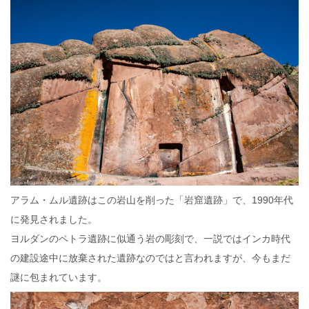
アラム・ムル遺跡はこの岩山を削った「岩窟遺跡」で、1990年代
に発見されました。
ヨルダンのペトラ遺跡に似通う岩の彫刻で、一説ではインカ時代
の建設途中に放棄された遺跡なのではと言われますが、今もまだ
謎に包まれています。