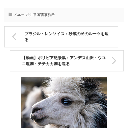
ペルー
,
松井章 写真事務所
ブラジル・レンソイス：砂漠の民のルーツを辿
る
【動画】ボリビア絶景集：アンデス山脈・ウユ
ニ塩湖・チチカカ湖を巡る