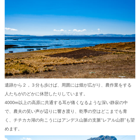
遺跡から２，３分も歩けば、周囲には畑が広がり、農作業をする
人たちがのどかに休憩したりしています。
4000m以上の高原に共通する耳が痛くなるような深い静寂の中
で、農夫の笑い声が辺りに響き渡り、乾季の空はどこまでも青
く、チチカカ湖の向こうにはアンデス山脈の支脈“レアル山群”も望
めます。