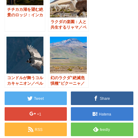
チチカカ湖を望む絶
景のロッジ：インカ
発祥「太陽の島」
ラクダの楽園：人と
共生するリャマ／ペ
ルー・コンドルの谷
へ②
コンドルが舞うコル
幻のラクダ“絶滅危
カキャニオン／ペル
惧種“ビクーニャ／
ー・コンドルの谷へ
ペルー・コンドルの
④
谷へ③
Tweet
Share
+1
Hatena
RSS
feedly