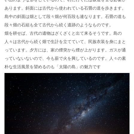
あります。斜面には古代から使われている石畳の道を歩きます。
島中の斜面は畑として段々畑が何百段も連なります。石畳の道も
段々畑の石組も全て古代から続く遺跡のようなものです。
畑を耕せば、古代の遺物はざくざくと出て来るそうです。島の
人々は古代から続く畑で生計を立てていて、民族衣装を身にまと
っています。夕方には、家の煙突から煙が上がります。ガスが通
っていないないので、今も薪で火を興しているのです。人々の素
朴な生活風景を望めるのも「太陽の島」の魅力です