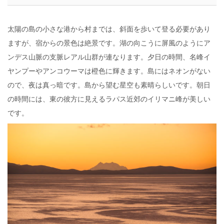
太陽の島の小さな港から村までは、斜面を歩いて登る必要があり
ますが、宿からの景色は絶景です。湖の向こうに屏風のようにア
ンデス山脈の支脈レアル山群が連なります。夕日の時間、名峰イ
ヤンプーやアンコウーマは橙色に輝きます。島にはネオンがない
ので、夜は真っ暗です。島から望む星空も素晴らしいです。朝日
の時間には、東の彼方に見えるラパス近郊のイリマニ峰が美しい
です。