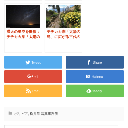
満天の星空を撮影：
チチカカ湖「太陽の
チチカカ湖「太陽の
島」に広がる古代の
島」
段々畑
Tweet
Share
+1
Hatena
RSS
feedly
ボリビア
,
松井章 写真事務所