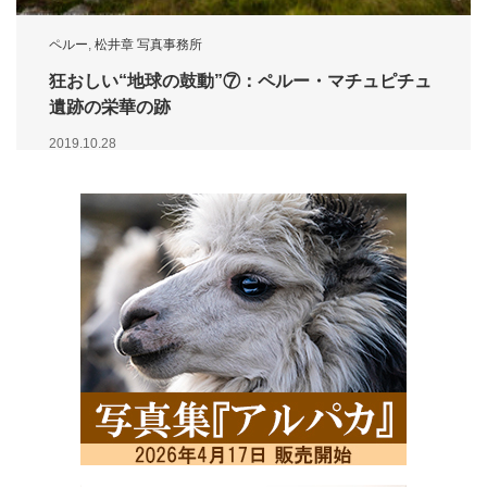
ペルー
,
松井章 写真事務所
狂おしい“地球の鼓動”⑦：ペルー・マチュピチュ
遺跡の栄華の跡
2019.10.28