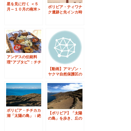
星を見に行く ＜５
ボリビア・ティワナ
月～１０月の南米＞
ク遺跡と先インカ時
代の謎
アンデスの伝統料
理“アプタピ”：チチ
カカ湖・太陽の島に
【動画】アマゾン・
て
ヤクマ自然保護区の
ジャングルロッジ
ボリビア・チチカカ
【ボリビア】「太陽
湖「太陽の島」：絶
の島」を歩き、丘の
景のロッジで望む朝
上のロッジに泊まる
日・夕日・星空