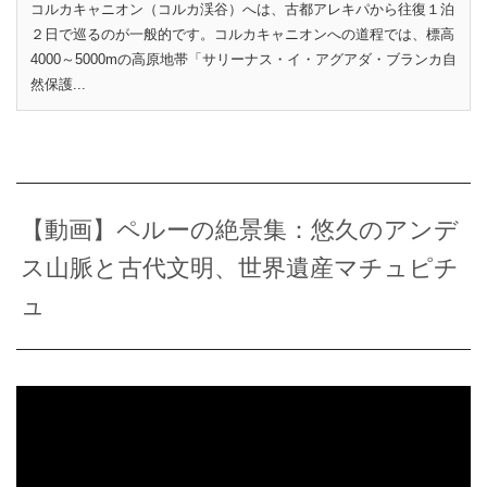
コルカキャニオン（コルカ渓谷）へは、古都アレキパから往復１泊
２日で巡るのが一般的です。コルカキャニオンへの道程では、標高
4000～5000mの高原地帯「サリーナス・イ・アグアダ・ブランカ自
然保護...
【動画】ペルーの絶景集：悠久のアンデ
ス山脈と古代文明、世界遺産マチュピチ
ュ