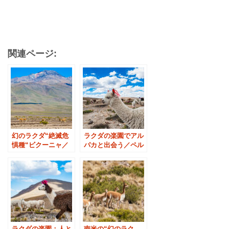
関連ページ:
幻のラクダ“絶滅危
ラクダの楽園でアル
惧種“ビクーニャ／
パカと出会う／ペル
ペルー・コンドルの
ー・コンドルの谷へ
谷へ③
①
ラクダの楽園：人と
南米の“幻のラク