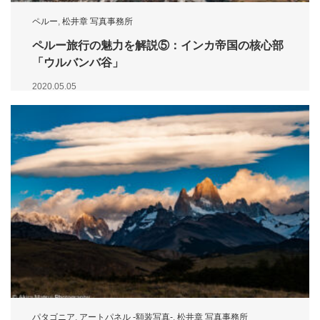
ペルー
,
松井章 写真事務所
ペルー旅行の魅力を解説⑤：インカ帝国の核心部
「ウルバンバ谷」
2020.05.05
パタゴニア
,
アートパネル -額装写真-
,
松井章 写真事務所