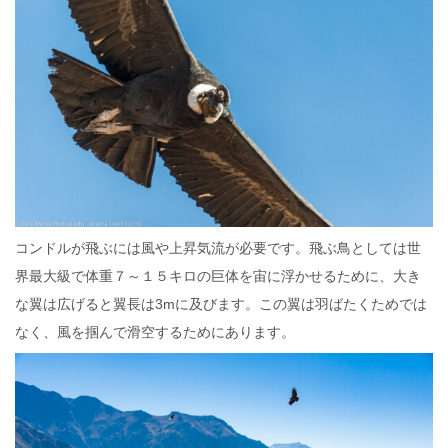
コンドルが飛ぶには風や上昇気流が必要です。飛ぶ鳥としては世
界最大級で体重７～１５キロの巨体を宙に浮かせるために、大き
な翼は広げると翼長は3mに及びます。この翼は羽ばたくためでは
なく、風を掴んで滑空するためにあります。