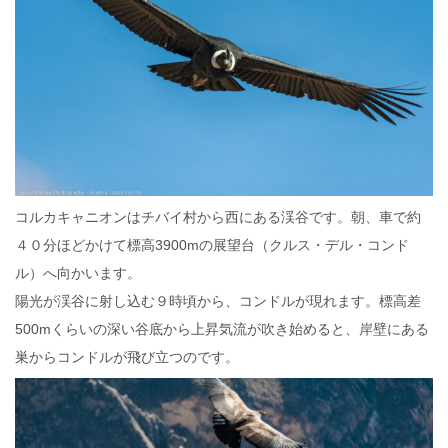
コルカキャニオンはチバイ村から西にある渓谷です。朝、車で約
４０分ほどかけて標高3900mの展望台（クルス・デル・コンド
ル）へ向かいます。
陽光が渓谷に射し込む９時頃から、コンドルが現れます。標高差
500mくらいの深い谷底から上昇気流が吹き始めると、岸壁にある
巣からコンドルが飛び立つのです。