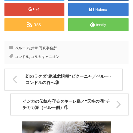
+1
Hatena
RSS
feedly
ペルー
,
松井章 写真事務所
コンドル
,
コルカキャニオン
幻のラクダ“絶滅危惧種“ビクーニャ／ペルー・
コンドルの谷へ③
インカの伝統を守るタキーレ島／“天空の湖”チ
チカカ湖（ペルー側）①