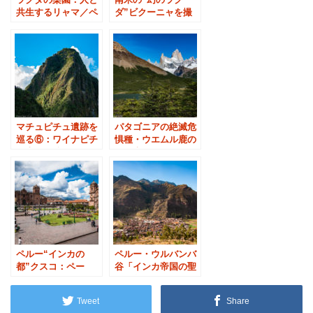
共生するリャマ／ペ
ダ”ビクーニャを撮
ルー・コンドルの谷
影するベストスポッ
へ②
ト
マチュピチュ遺跡を
パタゴニアの絶滅危
巡る⑥：ワイナピチ
惧種・ウエムル鹿の
ュ山から俯瞰する絶
住む森／フィッツロ
景
イ山麓
ペルー“インカの
ペルー・ウルバンバ
都”クスコ：ペー
谷「インカ帝国の聖
ジ・リニューアル
なる谷」：ページ・
リニューアル
Tweet
Share