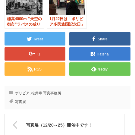
標高4000m “天空の
1月22日は「ボリビ
都市”ラパスの成り
ア多民族国記念日」
立ち
Tweet
Share
+1
Hatena
RSS
feedly
ボリビア
,
松井章 写真事務所
写真展
写真展（12/20～25）開催中です！