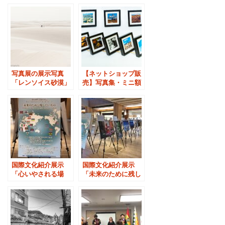
写真展の展示写真
【ネットショップ販
「レンソイス砂漠」
売】写真集・ミニ額
装写真
国際文化紹介展示
国際文化紹介展示
「心いやされる場
「未来のために残し
所」in東京ミッドタ
たいもの」
ウン