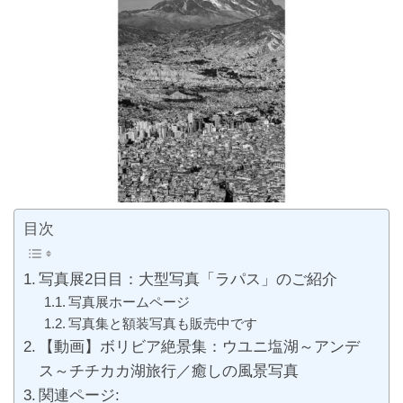
目次
写真展2日目：大型写真「ラパス」のご紹介
写真展ホームページ
写真集と額装写真も販売中です
【動画】ボリビア絶景集：ウユニ塩湖～アンデ
ス～チチカカ湖旅行／癒しの風景写真
関連ページ: