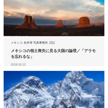
メキシコ
,
松井章 写真事務所
,
日記
メキシコの領土喪失に見る大国の論理／「アラモ
を忘れるな」
2019.10.12