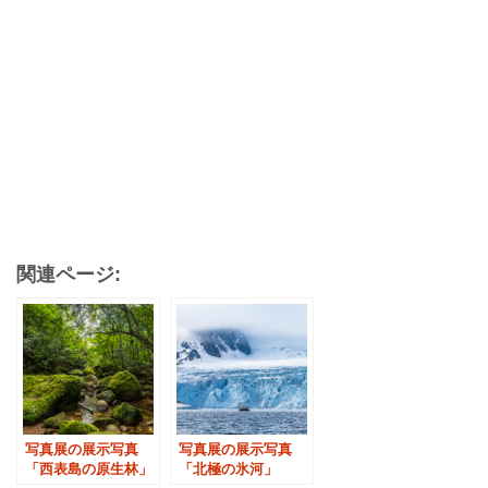
関連ページ:
写真展の展示写真
写真展の展示写真
「西表島の原生林」
「北極の氷河」