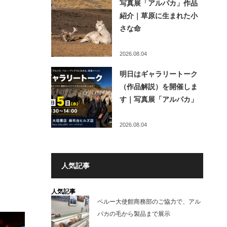
写真展「アルパカ」作品
紹介｜草原に生まれた小
さな命
2026.08.04
明日はギャラリートーク
（作品解説）を開催しま
す｜写真展「アルパカ」
2026.08.04
人気記事
人気記事
ペルー大使館商務部のご協力で、アル
パカの毛から製品まで展示