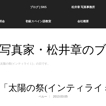
ブログ | SNS
松井章 写真事務所
明会
初級スペイン語教室
会社概要
写真家・松井章の
太陽の祭(インティライミ)」の日です。
「太陽の祭(インティライ
ペルー
2013.03.05