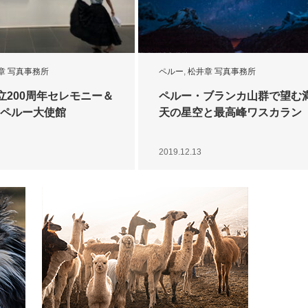
章 写真事務所
ペルー
,
松井章 写真事務所
立200周年セレモニー＆
ペルー・ブランカ山群で望む
n ペルー大使館
天の星空と最高峰ワスカラン
2019.12.13