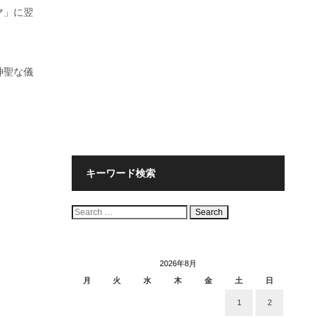
マ」に翌
神聖な儀
キーワード検索
検
索:
2026年8月
月
火
水
木
金
土
日
1
2