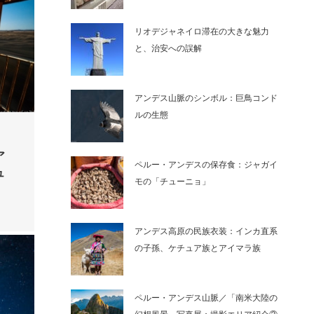
リオデジャネイロ滞在の大きな魅力
と、治安への誤解
アンデス山脈のシンボル：巨鳥コンド
ルの生態
ア
ペルー・アンデスの保存食：ジャガイ
ュ
モの「チューニョ」
アンデス高原の民族衣装：インカ直系
の子孫、ケチュア族とアイマラ族
ペルー・アンデス山脈／「南米大陸の