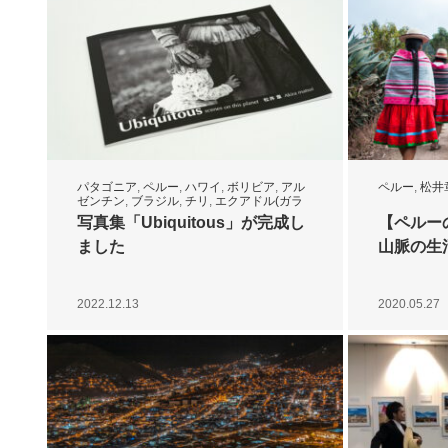
パタゴニア
,
ペルー
,
ハワイ
,
ボリビア
,
アル
ペルー
,
松井
ゼンチン
,
ブラジル
,
チリ
,
エクアドル(ガラ
パゴス)
,
スペイン
,
南極
,
北極
,
日本
,
松井章
写真集「Ubiquitous」が完成し
【ペルー
写真事務所
,
スペイン語
ました
山脈の生
2022.12.13
2020.05.27