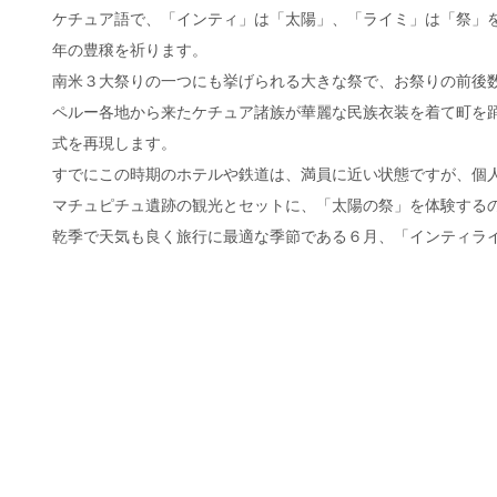
ケチュア語で、「インティ」は「太陽」、「ライミ」は「祭」
年の豊穣を祈ります。
南米３大祭りの一つにも挙げられる大きな祭で、お祭りの前後
ペルー各地から来たケチュア諸族が華麗な民族衣装を着て町を
式を再現します。
すでにこの時期のホテルや鉄道は、満員に近い状態ですが、個
マチュピチュ遺跡の観光とセットに、「太陽の祭」を体験する
乾季で天気も良く旅行に最適な季節である６月、「インティラ