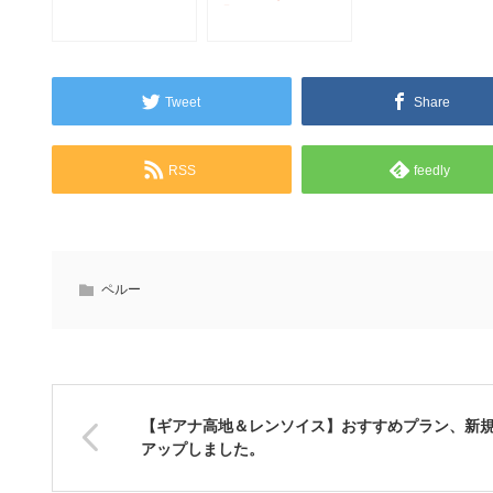
タゴニア、アマゾ
「リャマ」
ン、南極大陸
Tweet
Share
RSS
feedly
ペルー
【ギアナ高地＆レンソイス】おすすめプラン、新
アップしました。