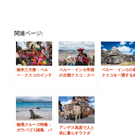
関連ページ:
南米三大祭：ペル
ペルー・インカ帝国
ペルー・インカの
ー・クスコのインテ
の古都クスコ：スペ
クスコを一望する
ィライミ（太陽の祭
インとインカ融合の
塞：サクサイワマ
り）前夜
シンボル
遺跡
秘境クルーズ特集：
アンデス高原で人と
ガラパゴス諸島、パ
供に暮らすラクダ