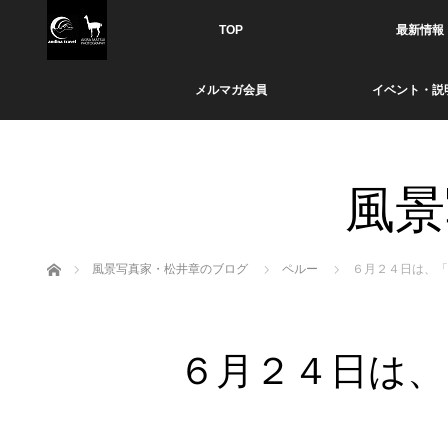
TOP
最新情報
メルマガ会員
イベント・説
風景
ホーム
風景写真家・松井章のブログ
ペルー
６月２４日は、「
６月２４日は、