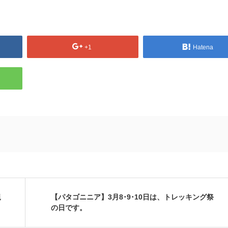
+1
Hatena
規
【パタゴニニア】3月8･9･10日は、トレッキング祭
の日です。