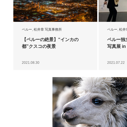
ペルー
,
松井章 写真事務所
ペルー
,
松井
【ペルーの絶景】“インカの
ペルー独
都”クスコの夜景
写真展 i
2021.08.30
2021.07.22