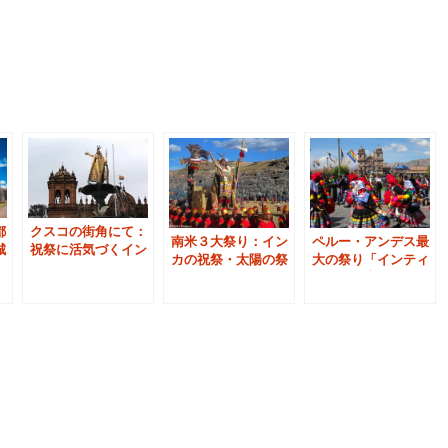
クスコの街角にて：
都
南米３大祭り：イン
ペルー・アンデス最
祝祭に活気づくイン
城
カの祝祭・太陽の祭
大の祭り「インティ
カの古都
ン
り（インティライ
ライミ（太陽の祭
ミ）
り）」：１日ツアー