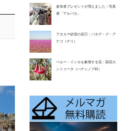
参加者プレゼントが増えました：写真
展「アルパカ」
アタカマ砂漠の花①：パタデ・グ・ア
ナコ（チリ）
ペルー・インカを象徴する花：国花カ
ントゥータ（ハナシノブ科）