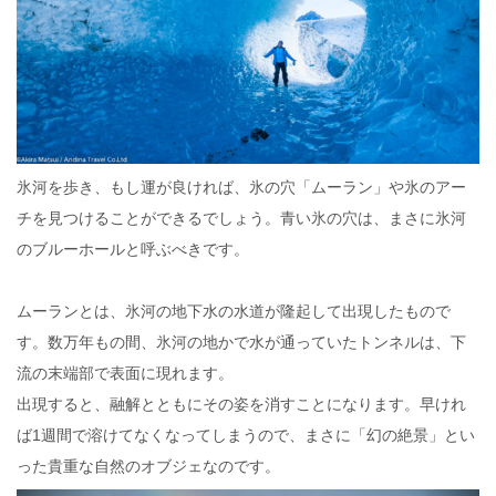
氷河を歩き、もし運が良ければ、氷の穴「ムーラン」や氷のアー
チを見つけることができるでしょう。青い氷の穴は、まさに氷河
のブルーホールと呼ぶべきです。
ムーランとは、氷河の地下水の水道が隆起して出現したもので
す。数万年もの間、氷河の地かで水が通っていたトンネルは、下
流の末端部で表面に現れます。
出現すると、融解とともにその姿を消すことになります。早けれ
ば1週間で溶けてなくなってしまうので、まさに「幻の絶景」とい
った貴重な自然のオブジェなのです。