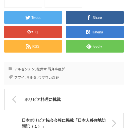
カマ塩湖とインカ道
部サルタ地方
Tweet
Share
+1
Hatena
RSS
feedly
アルゼンチン
,
松井章 写真事務所
フフイ
,
サルタ
,
ウマワカ渓谷
ボリビア料理に挑戦
日本ボリビア協会会報に掲載「日本人移住地訪
問記（１）」