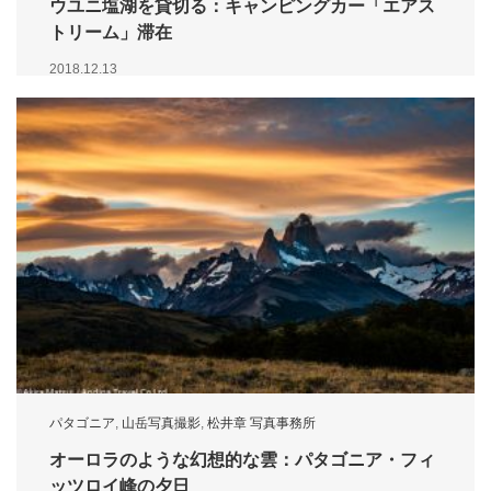
ウユニ塩湖を貸切る：キャンピングカー「エアス
トリーム」滞在
2018.12.13
パタゴニア
,
山岳写真撮影
,
松井章 写真事務所
オーロラのような幻想的な雲：パタゴニア・フィ
ッツロイ峰の夕日