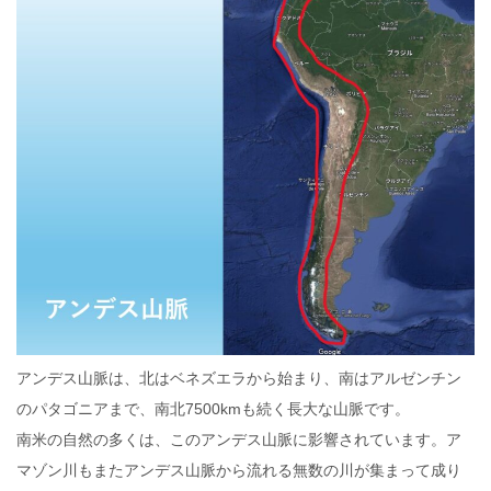
アンデス山脈は、北はベネズエラから始まり、南はアルゼンチン
のパタゴニアまで、南北7500kmも続く長大な山脈です。
南米の自然の多くは、このアンデス山脈に影響されています。ア
マゾン川もまたアンデス山脈から流れる無数の川が集まって成り