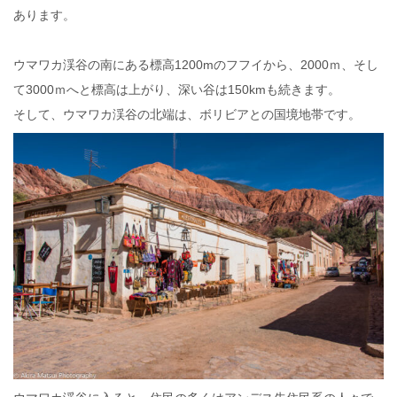
あります。
ウマワカ渓谷の南にある標高1200mのフフイから、2000ｍ、そし
て3000ｍへと標高は上がり、深い谷は150kmも続きます。
そして、ウマワカ渓谷の北端は、ボリビアとの国境地帯です。