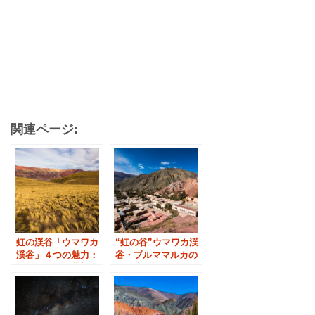
関連ページ:
虹の渓谷「ウマワカ
“虹の谷”ウマワカ渓
渓谷」４つの魅力：
谷・プルママルカの
アルゼンチン北部サ
旅行事故について
ルタ地方