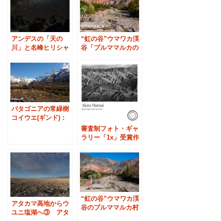
アンデスの「天の
“虹の谷”ウマワカ渓
川」と名峰ヒリシャ
谷「プルママルカの
ンカ
絶景」
パタゴニアの常緑樹
コイウエ(ギンド)：
３種類の南極ブナ③
審査制フォト・ギャ
ラリー「1x」受賞作
②：ウマワカ渓谷
“虹の谷”ウマワカ渓
アタカマ高地からウ
谷のプルママルカ村
ユニ塩湖へ③ アタ
へ：アルゼンチン北