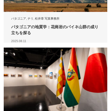
パタゴニア
,
チリ
,
松井章 写真事務所
パタゴニアの地質学：花崗岩のパイネ山群の成り
立ちを探る
2025.08.11