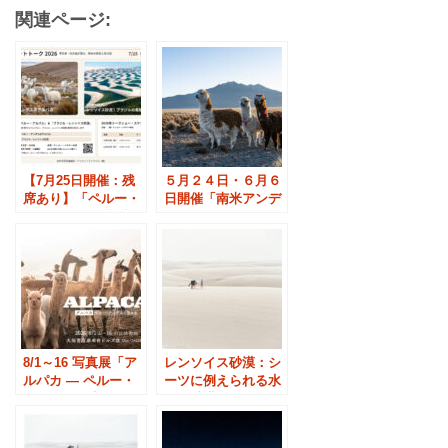
関連ページ:
【7月25日開催：残
５月２４日・６月６
席あり】「ペルー・
日開催「南米アンデ
アルパカ」と「ブラ
スのアルパカ・トー
ジル・レンソイス砂
クショー」
漠」トークショー
8/1～16 写真展「ア
レンソイス砂漠：シ
ルパカ ― ペルー・
ーツに例えられる水
アンデスに生きる」
晶の砂漠
大垣書店 麻布台ヒ
ルズ店で開催