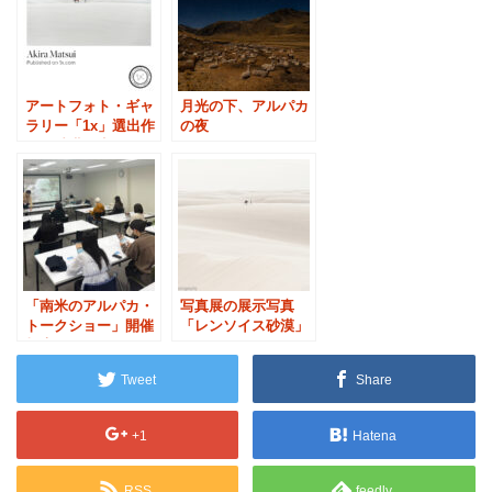
アートフォト・ギャ
月光の下、アルパカ
ラリー「1x」選出作
の夜
品：砂漠に生きる
（ブラジル）
「南米のアルパカ・
写真展の展示写真
トークショー」開催
「レンソイス砂漠」
報告｜ペルー・ボリ
ビアの旅も企画中
Tweet
Share
+1
Hatena
RSS
feedly