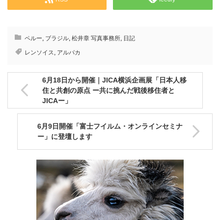
ペルー
,
ブラジル
,
松井章 写真事務所
,
日記
レンソイス
,
アルパカ
6月18日から開催｜JICA横浜企画展「日本人移
住と共創の原点 ー共に挑んだ戦後移住者と
JICAー」
6月9日開催「富士フイルム・オンラインセミナ
ー」に登壇します