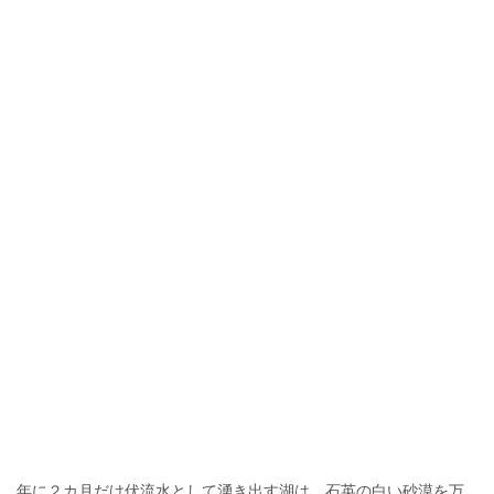
年に２カ月だけ伏流水として湧き出す湖は、石英の白い砂漠を万