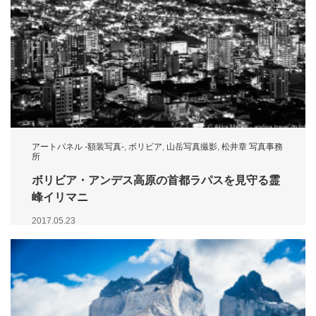
アートパネル -額装写真-
,
ボリビア
,
山岳写真撮影
,
松井章 写真事務
所
ボリビア・アンデス高原の首都ラパスを見守る霊
峰イリマニ
2017.05.23