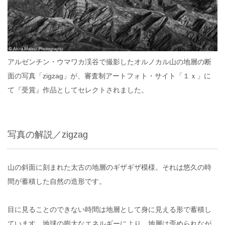
アルゼンチン・ウマワカ渓谷で撮影したオルノカル山の地層の断
面の写真「zigzag」が、審査制アートフォト・サイト「１ｘ」に
て『受賞』作品としてセレクトされました。
写真の解説／zigzag
山の斜面に刻まれた太古の地層のギザギザ模様。それは悠久の時
間が蓄積した自然の造形です。
目に見ることのできない時間は地層として身に見える形で蓄積し
ています。地球の膨大なエネルギーにより、地層は歪められなが