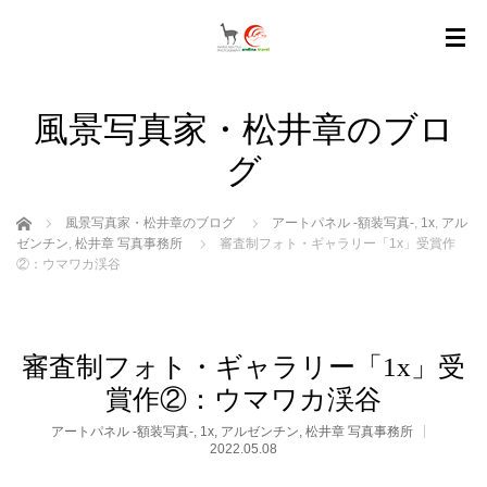
風景写真家・松井章のブロ
グ
ホーム
風景写真家・松井章のブログ
アートパネル -額装写真-
,
1x
,
アル
ゼンチン
,
松井章 写真事務所
審査制フォト・ギャラリー「1x」受賞作
②：ウマワカ渓谷
審査制フォト・ギャラリー「1x」受
賞作②：ウマワカ渓谷
アートパネル -額装写真-
,
1x
,
アルゼンチン
,
松井章 写真事務所
2022.05.08