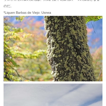
のだ。
*Liquen Barbas de Viejo: Usnea