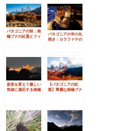
パタゴニアの秋：南
パタゴニアの羊の丸
極ブナの紅葉とフィ
焼き：カラファテの
ッツロイ峰の絶景
アサード
姿形を変えて厳しい
【パタゴニアの紅
気候に適応する南極
葉】華麗な南極ブナ
ブナ：秋のパタゴニ
の色彩変化：フィッ
ア
ツロイ山麓