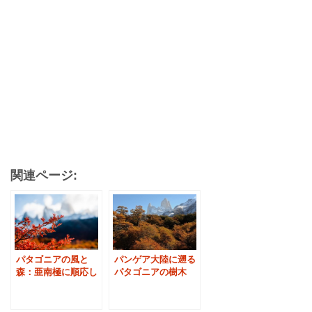
関連ページ:
パタゴニアの風と
パンゲア大陸に遡る
森：亜南極に順応し
パタゴニアの樹木
た「南極ブナ」の繁
「南極ブナ」の歴史
栄