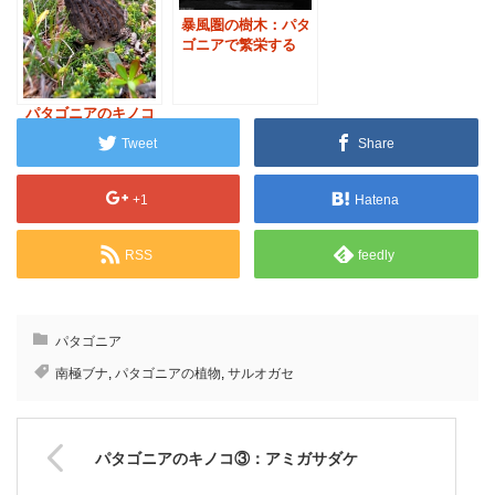
暴風圏の樹木：パタ
ゴニアで繁栄する
「南極ブナ」
パタゴニアのキノコ
③：アミガサダケ
Tweet
Share
+1
Hatena
RSS
feedly
パタゴニア
南極ブナ
,
パタゴニアの植物
,
サルオガセ
パタゴニアのキノコ③：アミガサダケ