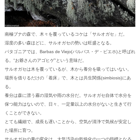
南極ブナの森で、木々を覆っているコケは「サルオガセ」だ。
湿度の多い森ほどに、サルオガセの勢いは旺盛となる。
パタゴニアでは、Barbas de Viejo(バルバス・デ・ビエホ)と呼ばれ
る。“お爺さんのアゴヒゲ”という意味だ。
サルオガセは木を覆っているが、木から養分を吸ってはいない。
場所を借りるだけの「着床」で、木とは共生関係(simbiosis)にあ
る。
養分は森に漂う霧の湿気や雨の水分だ。サルオガセ自体で水分を
保つ能力はないので、日々、一定量以上の水分がないと生きて行
くことができない。
とても繊細で、成長も遅いことから、空気が清浄で気候が安定し
た場所に育つ。
サルオガセの量の変化は、大気汚染や乾燥化の一つの指標となる