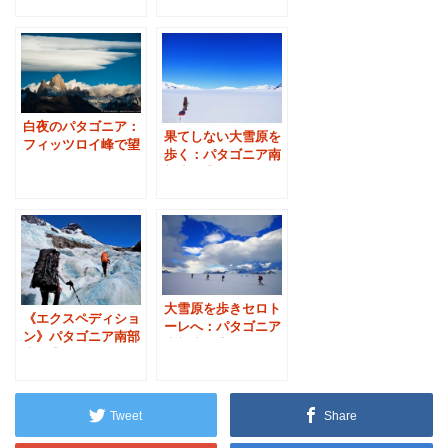
探検
白夜のパタゴニア：
果てしない大雪原を
フィッツロイ峰で望
歩く：パタゴニア南
む長い夕日
部氷原③
大雪原を歩きセロト
《エクスペディショ
ーレへ：パタゴニア
ン》パタゴニア南部
南部氷原④
氷原①
Tweet
Share