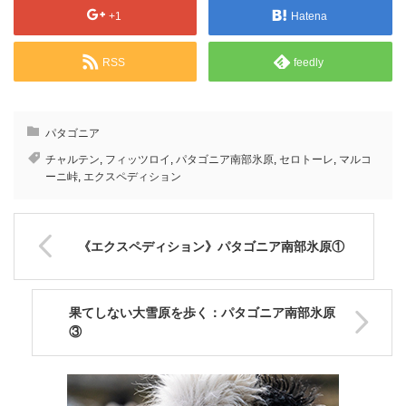
+1
Hatena
RSS
feedly
パタゴニア
チャルテン
,
フィッツロイ
,
パタゴニア南部氷原
,
セロトーレ
,
マルコ
ーニ峠
,
エクスペディション
《エクスペディション》パタゴニア南部氷原①
果てしない大雪原を歩く：パタゴニア南部氷原
③