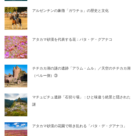
アルゼンチンの象徴「ガウチョ」の歴史と文化
アタカマ砂漠を代表する花：パタ・デ・グアナコ
チチカカ湖の謎の遺跡「アラム・ムル」／天空のチチカカ湖
（ペルー側）③
マチュピチュ遺跡「石切り場」：ひと味違う絶景と隠された
謎
アタカマ砂漠の花園で咲き乱れる「パタ・デ・グアナコ」