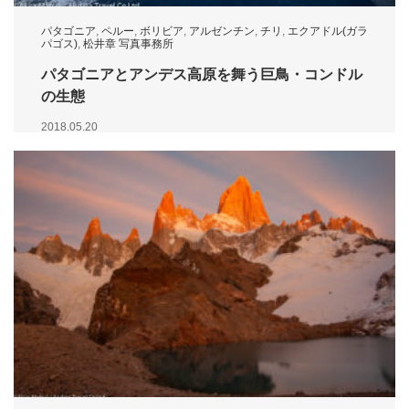
パタゴニア
,
ペルー
,
ボリビア
,
アルゼンチン
,
チリ
,
エクアドル(ガラ
パゴス)
,
松井章 写真事務所
パタゴニアとアンデス高原を舞う巨鳥・コンドル
の生態
2018.05.20