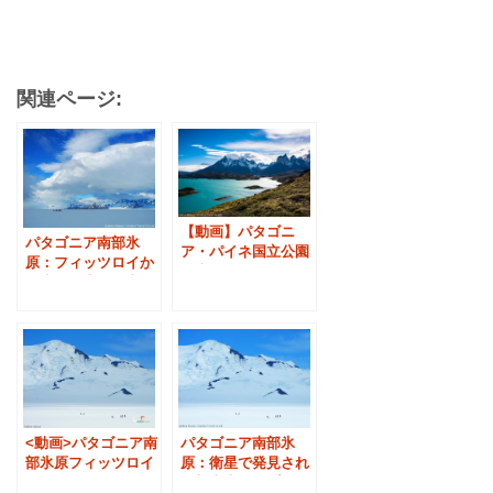
関連ページ:
【動画】パタゴニ
パタゴニア南部氷
ア・パイネ国立公園
原：フィッツロイか
縦走トレッキング
ら氷河創生の歴史を
歩いて辿る
<動画>パタゴニア南
パタゴニア南部氷
部氷原フィッツロイ
原：衛星で発見され
一周トレッキング
た新火山とシプトン