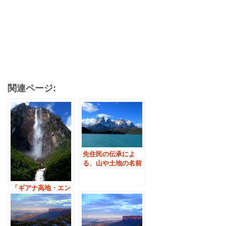
関連ページ:
先住民の伝承によ
る、山や土地の名前
「ギアナ高地・エン
ジェルフォール展望
ツアー」最短で７日
間で行けます。