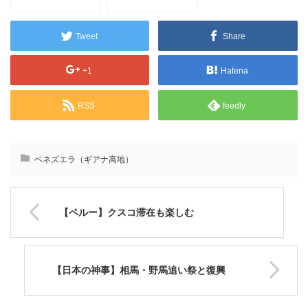
ールじいさんの空飛
ぶ家」①
Tweet
Share
+1
Hatena
RSS
feedly
ベネズエラ（ギアナ高地）
【ペルー】クスコ滞在も楽しむ
【日本の神事】相馬・野馬追い祭と復興