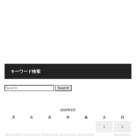
キーワード検索
検
索:
2026年8月
月
火
水
木
金
土
日
1
2