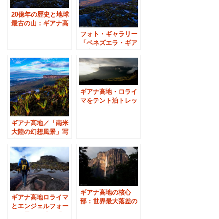
20億年の歴史と地球
最古の山：ギアナ高
地・ロライマ
フォト・ギャラリー
「ベネズエラ・ギア
ナ高地」：新ページ
のご案内
ギアナ高地・ロライ
マをテント泊トレッ
キングで歩く
ギアナ高地／「南米
大陸の幻想風景」写
真展：撮影エリア紹
介⑦
ギアナ高地の核心
ギアナ高地ロライマ
部：世界最大落差の
とエンジェルフォー
滝・エンジェルフォ
ルの景色：映画「カ
ール