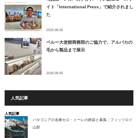
イト「International Press」で紹介されまし
た
2026.08.06
ペルー大使館商務部のご協力で、アルパカの
毛から製品まで展示
2026.08.05
人気記事
人気記事
パタゴニアの名峰セロ・トーレの静寂と暴風：フィッツロイ
山群