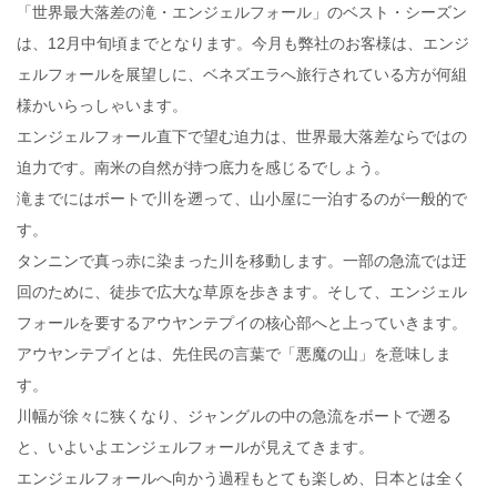
「世界最大落差の滝・エンジェルフォール」のベスト・シーズン
は、12月中旬頃までとなります。今月も弊社のお客様は、エンジ
ェルフォールを展望しに、ベネズエラへ旅行されている方が何組
様かいらっしゃいます。
エンジェルフォール直下で望む迫力は、世界最大落差ならではの
迫力です。南米の自然が持つ底力を感じるでしょう。
滝までにはボートで川を遡って、山小屋に一泊するのが一般的で
す。
タンニンで真っ赤に染まった川を移動します。一部の急流では迂
回のために、徒歩で広大な草原を歩きます。そして、エンジェル
フォールを要するアウヤンテプイの核心部へと上っていきます。
アウヤンテプイとは、先住民の言葉で「悪魔の山」を意味しま
す。
川幅が徐々に狭くなり、ジャングルの中の急流をボートで遡る
と、いよいよエンジェルフォールが見えてきます。
エンジェルフォールへ向かう過程もとても楽しめ、日本とは全く