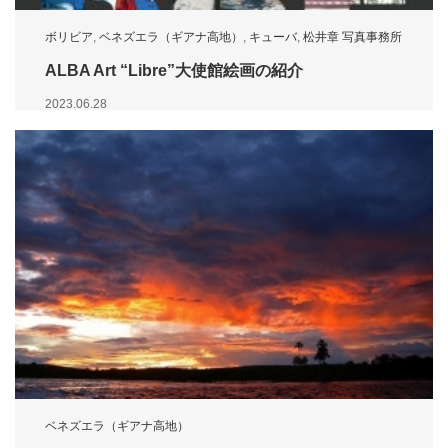
ボリビア
,
ベネズエラ（ギアナ高地）
,
キューバ
,
松井章 写真事務所
ALBA Art “Libre”大使館絵画の紹介
2023.06.28
ベネズエラ（ギアナ高地）