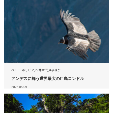
ペルー
,
ボリビア
,
松井章 写真事務所
アンデスに舞う世界最大の巨鳥コンドル
2025.05.09