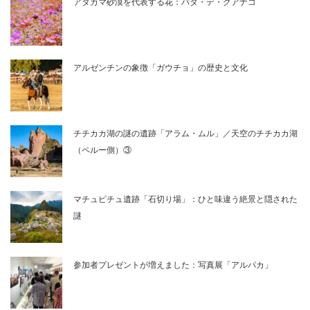
アタカマ砂漠を代表する花：パタ・デ・グアナコ
アルゼンチンの象徴「ガウチョ」の歴史と文化
チチカカ湖の謎の遺跡「アラム・ムル」／天空のチチカカ湖
（ペルー側）③
マチュピチュ遺跡「石切り場」：ひと味違う絶景と隠された
謎
参加者プレゼントが増えました：写真展「アルパカ」