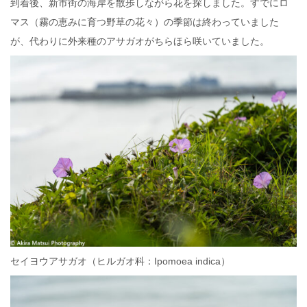
到着後、新市街の海岸を散歩しながら花を探しました。すでにロ
マス（霧の恵みに育つ野草の花々）の季節は終わっていました
が、代わりに外来種のアサガオがちらほら咲いていました。
セイヨウアサガオ（ヒルガオ科：Ipomoea indica）