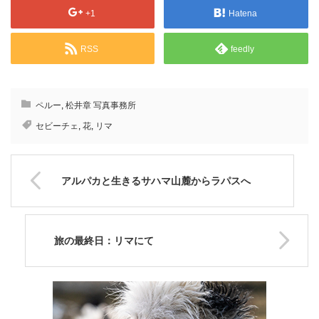
+1
Hatena
RSS
feedly
ペルー
,
松井章 写真事務所
セビーチェ
,
花
,
リマ
アルパカと生きるサハマ山麓からラパスへ
旅の最終日：リマにて