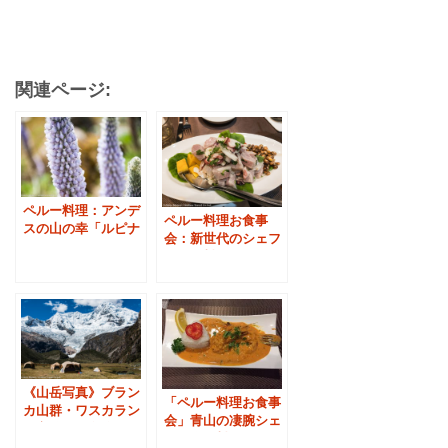
関連ページ:
ペルー料理：アンデ
ペルー料理お食事
スの山の幸「ルピナ
会：新世代のシェフ
スのセビーチェ」
の絶品料理
《山岳写真》ブラン
「ペルー料理お食事
カ山群・ワスカラン
会」青山の凄腕シェ
国立公園の名峰ワン
フの絶品料理＆セビ
ツァン