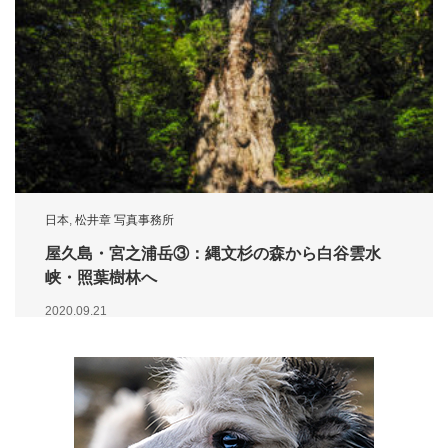
日本
,
松井章 写真事務所
屋久島・宮之浦岳③：縄文杉の森から白谷雲水
峡・照葉樹林へ
2020.09.21