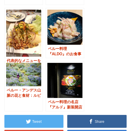
ーチェ
ペルー料理
『ALDO』のお食事
代表的なメニューを
完食！「ペルー料理
お食事会」
ペルー・アンデス山
脈の花と食材：ルピ
ナス
ペルー料理の名店
『アルド』新装開店
パーティ
Tweet
Share