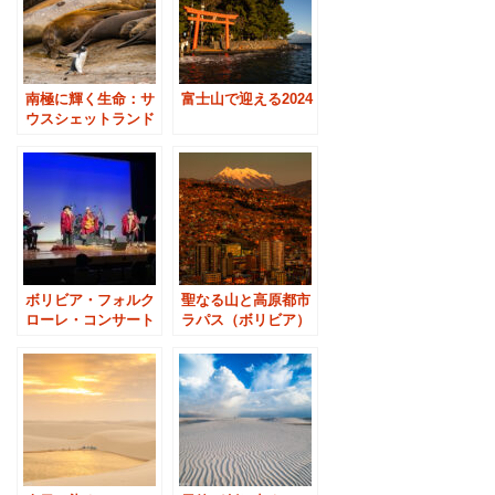
南極に輝く生命：サ
富士山で迎える2024
ウスシェットランド
諸島のゾウアザラシ
ボリビア・フォルク
聖なる山と高原都市
ローレ・コンサート
ラパス（ボリビア）
「スーパー・ヒラタ
ス」