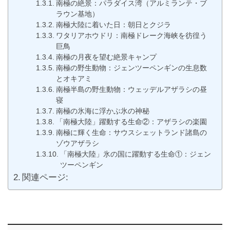
南極の絶景：パラダイス湾（アルミランテ・ブ
ラウン基地）
南極大陸に着いた日：朝日とクジラ
ワタリアホウドリ：南極ドレーク海峡を彷徨う
巨鳥
南極の月夜を望む絶景キャンプ
南極の野生動物：ジェンツーペンギンの生息数
とオキアミ
南極半島の野生動物：ウェッデルアザラシの昼
寝
南極の氷海に浮かぶ氷の神秘
「南極大陸」躍動する生命②：アザラシの楽園
南極に輝く生命：サウスシェットランド諸島の
ゾウアザラシ
「南極大陸」氷の国に躍動する生命①：ジェン
ツーペンギン
関連ページ: