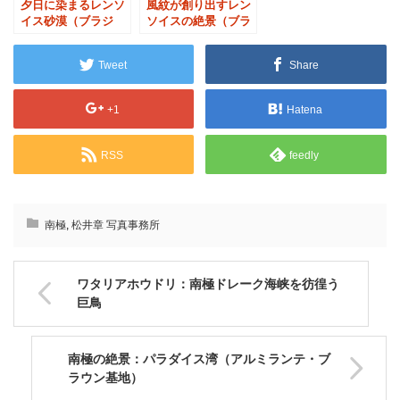
夕日に染まるレンソ
風紋が創り出すレン
イス砂漠（ブラジ
ソイスの絶景（ブラ
ル）
ジル）
Tweet
Share
+1
Hatena
RSS
feedly
南極
,
松井章 写真事務所
ワタリアホウドリ：南極ドレーク海峡を彷徨う
巨鳥
南極の絶景：パラダイス湾（アルミランテ・ブ
ラウン基地）