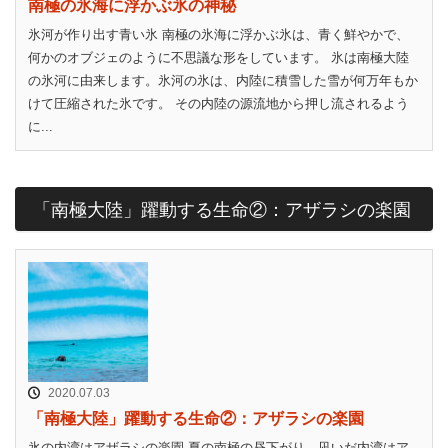
南極の氷海に浮かぶ氷の神秘
氷河が作り出す青い氷 南極の氷海に浮かぶ氷は、青く鮮やかで、
何かのオブジェのように不思議な形をしています。 氷は南極大陸
の氷河に由来します。氷河の氷は、内陸に積雪した雪が何万年もか
けて圧縮された氷です。 その内陸の源流地から押し流されるよう
に...
「南極大陸」躍動する生命②：アザラシの楽園
2020.07.03
「南極大陸」躍動する生命②：アザラシの楽園
氷の内湾はアザラシの楽園 夏の南極の昼下がり、凪いだ内湾はア