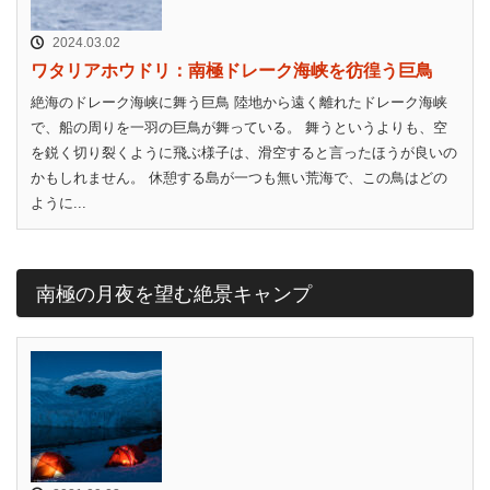
2024.03.02
ワタリアホウドリ：南極ドレーク海峡を彷徨う巨鳥
絶海のドレーク海峡に舞う巨鳥 陸地から遠く離れたドレーク海峡
で、船の周りを一羽の巨鳥が舞っている。 舞うというよりも、空
を鋭く切り裂くように飛ぶ様子は、滑空すると言ったほうが良いの
かもしれません。 休憩する島が一つも無い荒海で、この鳥はどの
ように...
南極の月夜を望む絶景キャンプ