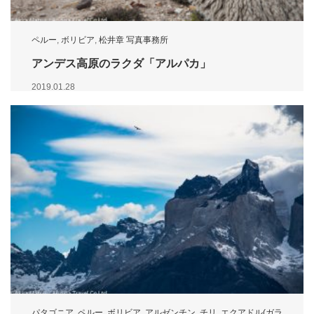
ペルー
,
ボリビア
,
松井章 写真事務所
アンデス高原のラクダ「アルパカ」
2019.01.28
パタゴニア
,
ペルー
,
ボリビア
,
アルゼンチン
,
チリ
,
エクアドル(ガラ