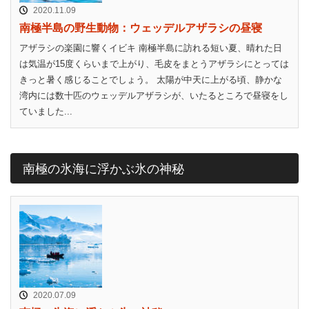
2020.11.09
南極半島の野生動物：ウェッデルアザラシの昼寝
アザラシの楽園に響くイビキ 南極半島に訪れる短い夏、晴れた日
は気温が15度くらいまで上がり、毛皮をまとうアザラシにとっては
きっと暑く感じることでしょう。 太陽が中天に上がる頃、静かな
湾内には数十匹のウェッデルアザラシが、いたるところで昼寝をし
ていました...
南極の氷海に浮かぶ氷の神秘
2020.07.09