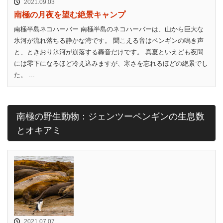
2021.09.03
南極の月夜を望む絶景キャンプ
南極半島ネコハーバー 南極半島のネコハーバーは、山から巨大な
氷河が流れ落ちる静かな湾です。 聞こえる音はペンギンの鳴き声
と、ときおり氷河が崩落する轟音だけです。 真夏といえども夜間
には零下になるほど冷え込みますが、寒さを忘れるほどの絶景でし
た。 ...
南極の野生動物：ジェンツーペンギンの生息数
とオキアミ
2021.07.07