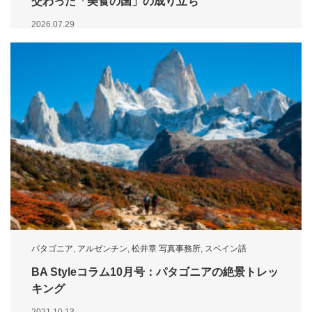
交わった「美食の国」の成り立ち
2026.07.29
パタゴニア
,
アルゼンチン
,
松井章 写真事務所
,
スペイン語
BA Styleコラム10月号：パタゴニアの絶景トレッ
キング