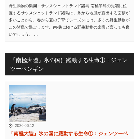
野生動物の楽園：サウスシェットランド諸島 南極半島の先端に位
置するサウスシェットランド諸島は、氷から地肌が露出する面積が
多いことから、春から夏の子育てシーズンには、多くの野生動物が
この諸島で過ごします。南極における野生動物の楽園と言っても良
いでしょう。 ...
「南極大陸」氷の国に躍動する生命①：ジェン
ツーペンギン
2020.06.12
「南極大陸」氷の国に躍動する生命①：ジェンツーペ