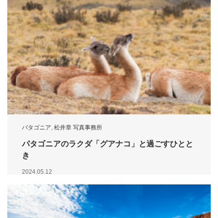
パタゴニア
,
松井章 写真事務所
パタゴニアのラクダ「グアナコ」と過ごすひとと
き
2024.05.12