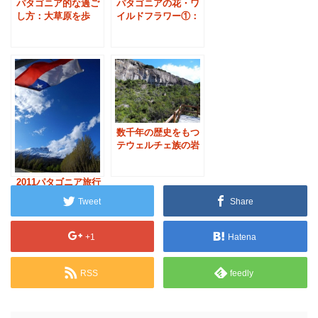
パタゴニア的な過ご
パタゴニアの花・ワ
し方：大草原を歩
イルドフラワー①：
き、大空を見上げる
最も愛される花「カ
ラファテ」
数千年の歴史をもつ
テウェルチェ族の岩
屋「手の洞窟」①
2011パタゴニア旅行
①中部パタゴニア
Tweet
Share
+1
Hatena
RSS
feedly