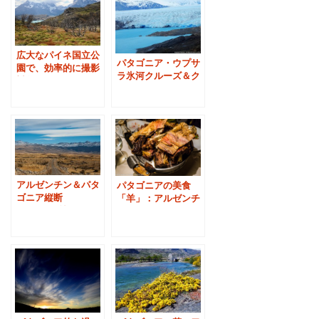
広大なパイネ国立公
パタゴニア・ウプサ
園で、効率的に撮影
ラ氷河クルーズ＆ク
対象を廻るには
リスティーナ牧場
アルゼンチン＆パタ
パタゴニアの美食
ゴニア縦断
「羊」：アルゼンチ
4000km：憧れの
ン伝統料理アサード
「ルート４０」旅行