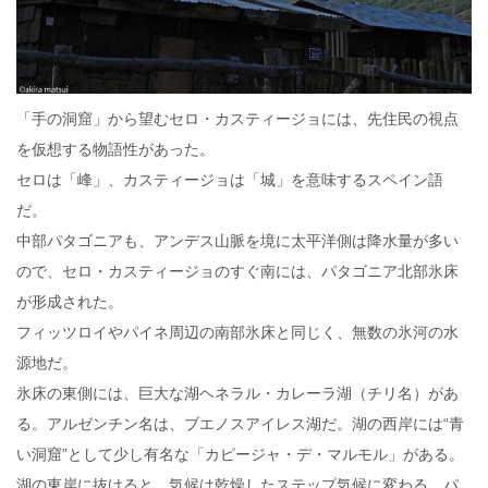
「手の洞窟」から望むセロ・カスティージョには、先住民の視点
を仮想する物語性があった。
セロは「峰」、カスティージョは「城」を意味するスペイン語
だ。
中部パタゴニアも、アンデス山脈を境に太平洋側は降水量が多い
ので、セロ・カスティージョのすぐ南には、パタゴニア北部氷床
が形成された。
フィッツロイやパイネ周辺の南部氷床と同じく、無数の氷河の水
源地だ。
氷床の東側には、巨大な湖ヘネラル・カレーラ湖（チリ名）があ
る。アルゼンチン名は、ブエノスアイレス湖だ。湖の西岸には“青
い洞窟”として少し有名な「カピージャ・デ・マルモル」がある。
湖の東岸に抜けると、気候は乾燥したステップ気候に変わる。パ