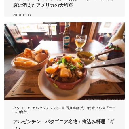
原に消えたアメリカの大強盗
2010.01.03
パタゴニア
,
アルゼンチン
,
松井章 写真事務所
,
中南米グルメ「ラテ
ンの台所」
アルゼンチン・パタゴニア名物：煮込み料理「ギ
ソ」