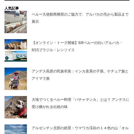
人気記事
ペルー大使館商務部のご協力で、アルパカの毛から製品まで
展示
【オンライン・トーク開催】8/8ペルーの白いアルパカ・
8/15ブラジル・レンソイス
アンデス高原の民族衣装：インカ直系の子孫、ケチュア族と
アイマラ族
大地でつくるペルー料理「パチャマンカ」とは？ アンデスに
受け継がれる伝統の味
アルゼンチン北部の絶景：ウマワカ渓谷の１４色の山「オル