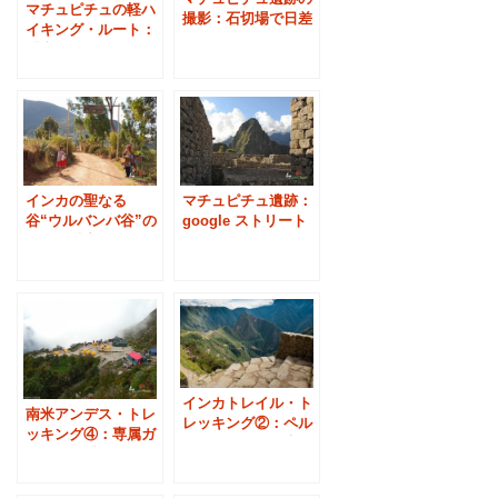
マチュピチュの軽ハ
撮影：石切場で日差
イキング・ルート：
しを待つ
「太陽の門」
インカの聖なる
マチュピチュ遺跡：
谷“ウルバンバ谷”の
google ストリート
７つの魅力（ペルー
ビューで公開
旅行）
インカトレイル・ト
南米アンデス・トレ
レッキング②：ペル
ッキング④：専属ガ
ー・アンデスの古代
イド同行『インカト
遺跡を歩く
レイル』