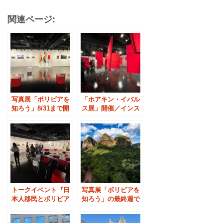
関連ページ:
写真展「ボリビアを
「ホアキン・イバル
知ろう」8/31まで開
ス展」開催／インス
催中です
ティトゥト・セルバ
ンテス
トークイベント『日
写真展「ボリビアを
本人移民とボリビア
知ろう」の最終週で
への影響』
す