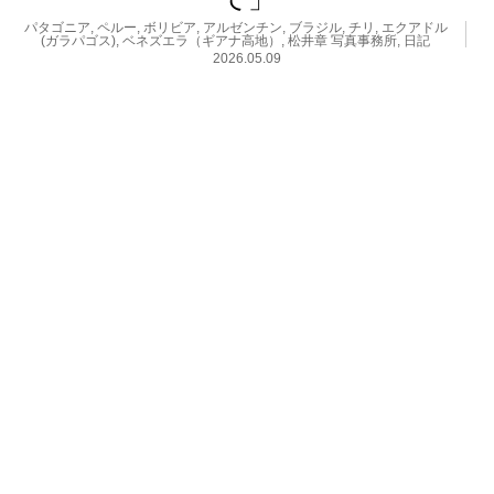
パタゴニア
,
ペルー
,
ボリビア
,
アルゼンチン
,
ブラジル
,
チリ
,
エクアドル
(ガラパゴス)
,
ベネズエラ（ギアナ高地）
,
松井章 写真事務所
,
日記
2026.05.09