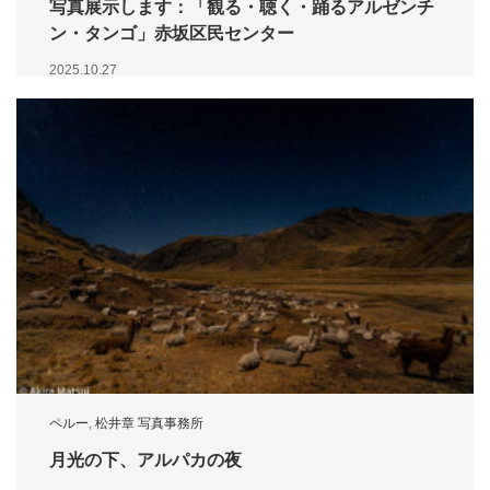
写真展示します：「観る・聴く・踊るアルゼンチ
ン・タンゴ」赤坂区民センター
2025.10.27
ペルー
,
松井章 写真事務所
月光の下、アルパカの夜