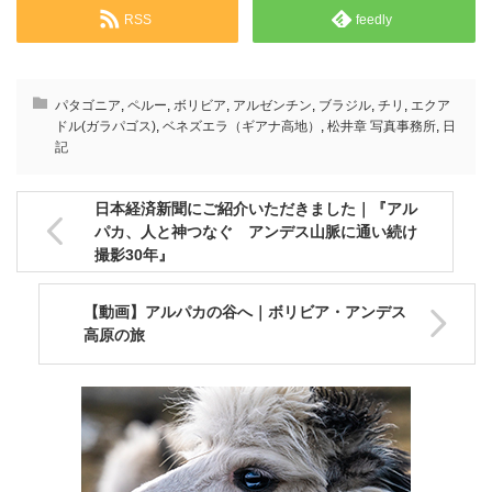
RSS
feedly
パタゴニア
,
ペルー
,
ボリビア
,
アルゼンチン
,
ブラジル
,
チリ
,
エクア
ドル(ガラパゴス)
,
ベネズエラ（ギアナ高地）
,
松井章 写真事務所
,
日
記
日本経済新聞にご紹介いただきました｜『アル
パカ、人と神つなぐ アンデス山脈に通い続け
撮影30年』
【動画】アルパカの谷へ｜ボリビア・アンデス
高原の旅