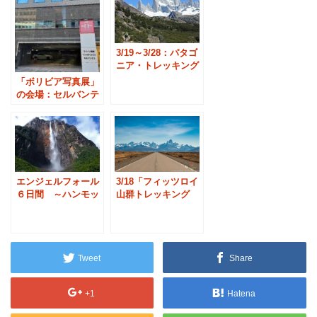
3/19～3/28：パタゴ
ニア・トレッキング
10日間
「ボリビア写真展」
の会場：セルバンテ
ス東京とは？
エンジェルフォール
3/18「フィッツロイ
６日間 ～ハンモッ
山群トレッキング
ク泊～
９日間」のお知らせ
Tweet
Share
+1
Hatena