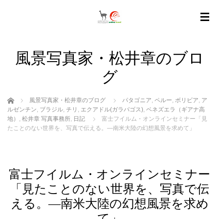
風景写真家・松井章のブロ
グ
ホーム
風景写真家・松井章のブログ
パタゴニア
,
ペルー
,
ボリビア
,
ア
ルゼンチン
,
ブラジル
,
チリ
,
エクアドル(ガラパゴス)
,
ベネズエラ（ギアナ高
地）
,
松井章 写真事務所
,
日記
富士フイルム・オンラインセミナー「見
たことのない世界を、写真で伝える。―南米大陸の幻想風景を求めて」
富士フイルム・オンラインセミナー
「見たことのない世界を、写真で伝
える。―南米大陸の幻想風景を求め
て」