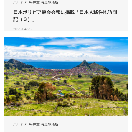
ボリビア
,
松井章 写真事務所
日本ボリビア協会会報に掲載「日本人移住地訪問
記（３）」
2025.04.25
ボリビア
,
松井章 写真事務所