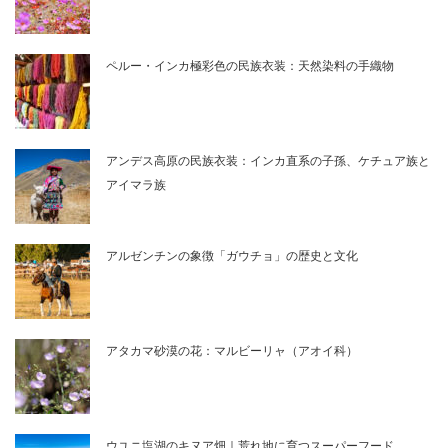
ペルー・インカ極彩色の民族衣装：天然染料の手織物
アンデス高原の民族衣装：インカ直系の子孫、ケチュア族と
アイマラ族
アルゼンチンの象徴「ガウチョ」の歴史と文化
アタカマ砂漠の花：マルビーリャ（アオイ科）
ウユニ塩湖のキヌア畑｜荒れ地に育つスーパーフード