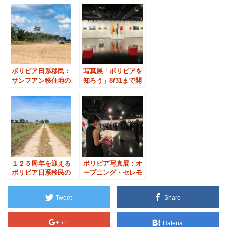
ボリビア日系移民：
写真展「ボリビアを
サンフアン移住地の
知ろう」8/31まで開
歩み
催中です
１２５周年を迎える
ボリビア写真展：オ
ボリビア日系移民の
ープニング・セレモ
歩み
ニーで始まりました
Tweet
Share
+1
Hatena