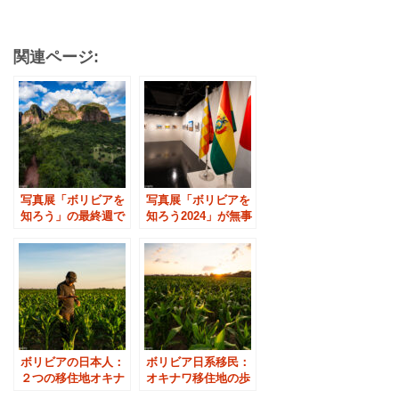
関連ページ:
写真展「ボリビアを
写真展「ボリビアを
知ろう」の最終週で
知ろう2024」が無事
す
終わりました
ボリビアの日本人：
ボリビア日系移民：
２つの移住地オキナ
オキナワ移住地の歩
ワとサンフアンの今
み