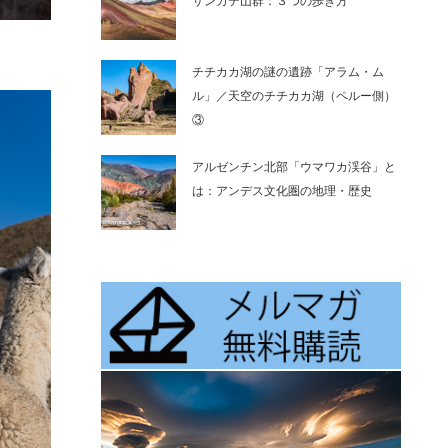
サンガテ山群：３つの歩き方
チチカカ湖の謎の遺跡「アラム・ム
ル」／天空のチチカカ湖（ペルー側）
③
アルゼンチン北部「ウマワカ渓谷」と
は：アンデス文化圏の地理・歴史