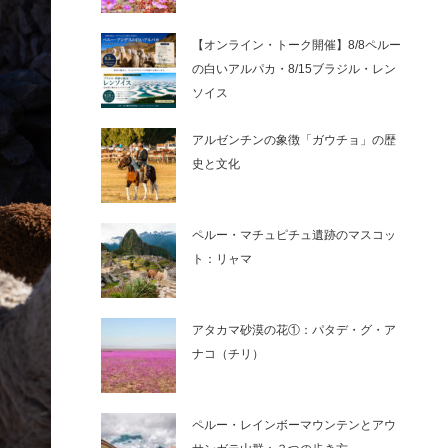
【オンライン・トーク開催】8/8ペルー
の白いアルパカ・8/15ブラジル・レン
ソイス
アルゼンチンの象徴「ガウチョ」の歴
史と文化
ペルー・マチュピチュ遺跡のマスコッ
ト：リャマ
アタカマ砂漠の花①：パタデ・グ・ア
ナコ（チリ）
ペルー・レインボーマウンテンとアウ