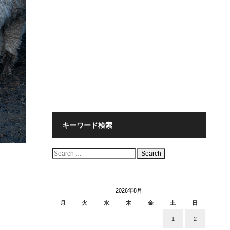
キーワード検索
検
索:
2026年8月
月
火
水
木
金
土
日
1
2