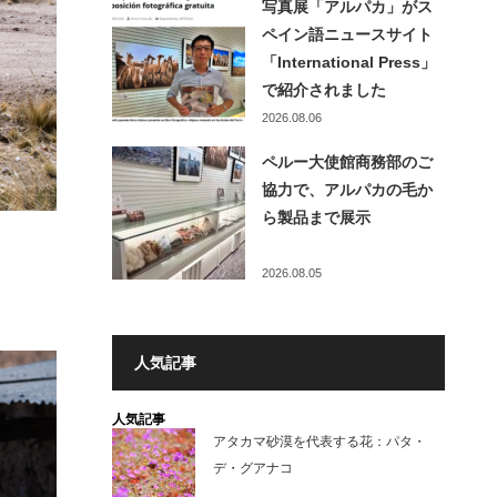
写真展「アルパカ」がス
ペイン語ニュースサイト
「International Press」
で紹介されました
2026.08.06
ペルー大使館商務部のご
協力で、アルパカの毛か
ら製品まで展示
2026.08.05
人気記事
人気記事
アタカマ砂漠を代表する花：パタ・
デ・グアナコ