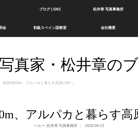
ブログ | SNS
松井章 写真事務所
明会
初級スペイン語教室
会社概要
写真家・松井章の
標高4600m、アルパカと暮らす高原の村へ
600m、アルパカと暮らす高
ペルー
,
松井章 写真事務所
2026.06.23