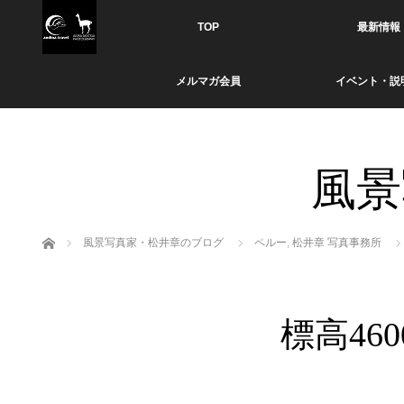
TOP
最新情報
メルマガ会員
イベント・説
風景
ホーム
風景写真家・松井章のブログ
ペルー
,
松井章 写真事務所
標高4