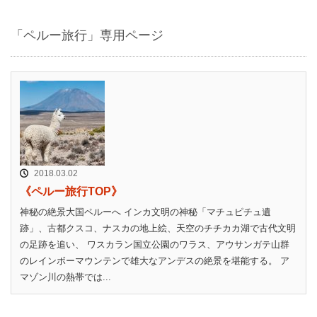
「ペルー旅行」専用ページ
2018.03.02
《ペルー旅行TOP》
神秘の絶景大国ペルーへ インカ文明の神秘「マチュピチュ遺
跡」、古都クスコ、ナスカの地上絵、天空のチチカカ湖で古代文明
の足跡を追い、 ワスカラン国立公園のワラス、アウサンガテ山群
のレインボーマウンテンで雄大なアンデスの絶景を堪能する。 ア
マゾン川の熱帯では...