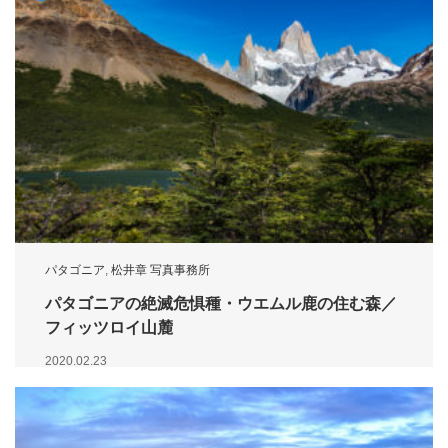
パタゴニア
,
松井章 写真事務所
パタゴニアの絶滅危惧種・ウエムル鹿の住む森／
フィッツロイ山麓
2020.02.23