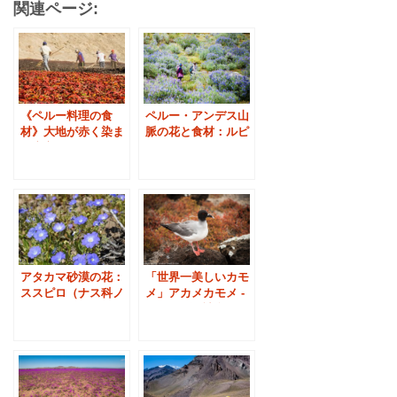
関連ページ:
《ペルー料理の食
ペルー・アンデス山
材》大地が赤く染ま
脈の花と食材：ルピ
る唐辛子の天日干し
ナス
アタカマ砂漠の花：
「世界一美しいカモ
ススピロ（ナス科ノ
メ」アカメカモメ -
ラナ）
ガラパゴス諸島