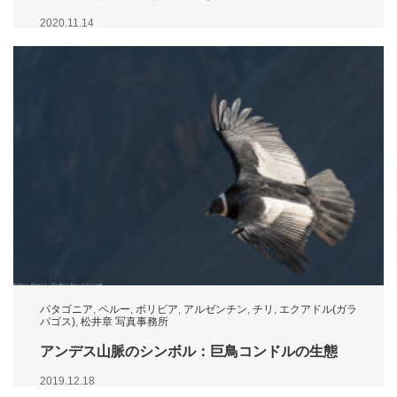
2020.11.14
パタゴニア
,
ペルー
,
ボリビア
,
アルゼンチン
,
チリ
,
エクアドル(ガラ
パゴス)
,
松井章 写真事務所
アンデス山脈のシンボル：巨鳥コンドルの生態
2019.12.18