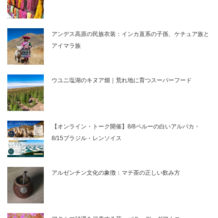
アンデス高原の民族衣装：インカ直系の子孫、ケチュア族と
アイマラ族
ウユニ塩湖のキヌア畑｜荒れ地に育つスーパーフード
【オンライン・トーク開催】8/8ペルーの白いアルパカ・
8/15ブラジル・レンソイス
アルゼンチン文化の象徴：マテ茶の正しい飲み方