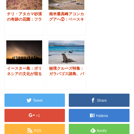
チリ・アタカマ砂漠
南米最高峰アコンカ
の奇跡の花園：フラ
グアへ②：ベースキ
ワーリングデザート
ャンプ -コンフルエ
ンシア
イースター島：ポリ
秘境クルーズ特集：
ネシアの文化が宿る
ガラパゴス諸島、パ
不思議島
タゴニア、アマゾ
ン、南極大陸
Tweet
Share
+1
Hatena
RSS
feedly