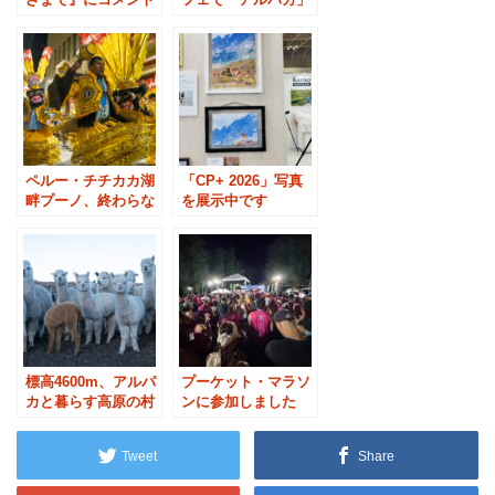
を寄せました
の写真展示を行いま
す
ペルー・チチカカ湖
「CP+ 2026」写真
畔プーノ、終わらな
を展示中です
い祭りの夜
標高4600m、アルパ
プーケット・マラソ
カと暮らす高原の村
ンに参加しました
へ
Tweet
Share