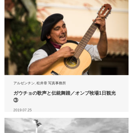
アルゼンチン
,
松井章 写真事務所
ガウチョの歌声と伝統舞踏／オンブ牧場1日観光
③
2019.07.25