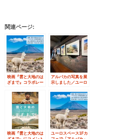
関連ページ:
映画『雲と大地のは
アルパカの写真を展
ざまで』コラボレー
示しました／ユーロ
ションカフェ開催の
スペース渋谷1Fカフ
お知らせ
ェ
映画『雲と大地のは
ユーロスペース1Fカ
ざまで』にコメント
フェで「アルパカ」