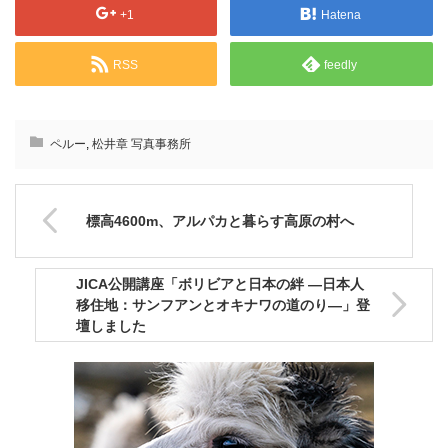
+1
Hatena
RSS
feedly
ペルー
,
松井章 写真事務所
標高4600m、アルパカと暮らす高原の村へ
JICA公開講座「ボリビアと日本の絆 ―日本人
移住地：サンフアンとオキナワの道のり―」登
壇しました