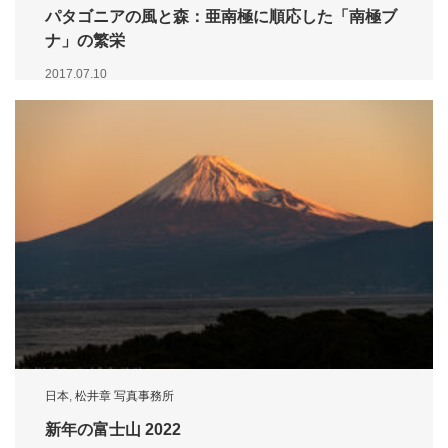
パタゴニアの風と森：亜南極に順応した「南極ブ
ナ」の繁栄
2017.07.10
日本
,
松井章 写真事務所
新年の富士山 2022