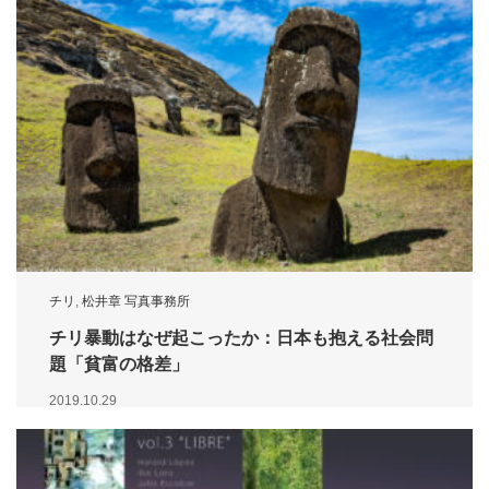
チリ
,
松井章 写真事務所
チリ暴動はなぜ起こったか：日本も抱える社会問
題「貧富の格差」
2019.10.29