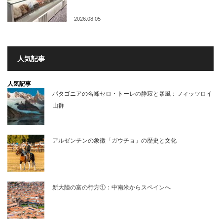
2026.08.05
人気記事
人気記事
パタゴニアの名峰セロ・トーレの静寂と暴風：フィッツロイ
山群
アルゼンチンの象徴「ガウチョ」の歴史と文化
新大陸の富の行方①：中南米からスペインへ