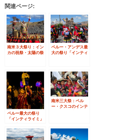
関連ページ:
南米３大祭り：イン
ペルー・アンデス最
カの祝祭・太陽の祭
大の祭り「インティ
り（インティライ
ライミ（太陽の祭
ミ）
り）」：１日ツアー
南米三大祭：ペル
ー・クスコのインテ
ィライミ（太陽の祭
ペルー最大の祭り
り）前夜
「インティライミ」
の前夜祭