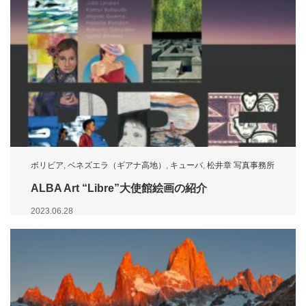
ボリビア
,
ベネズエラ（ギアナ高地）
,
キューバ
,
松井章 写真事務所
ALBA Art “Libre”大使館絵画の紹介
2023.06.28