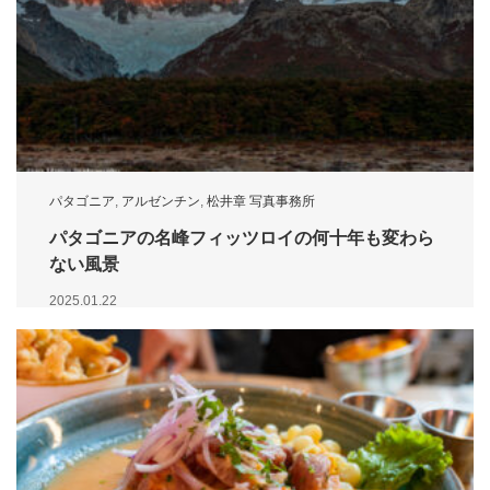
パタゴニア
,
アルゼンチン
,
松井章 写真事務所
パタゴニアの名峰フィッツロイの何十年も変わら
ない風景
2025.01.22