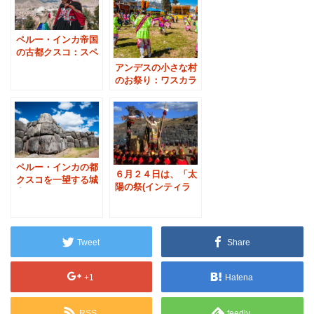
ペルー・インカ帝国
の古都クスコ：スペ
インとインカ融合の
アンデスの小さな村
シンボル
のお祭り：ワスカラ
ン国立公園
ペルー・インカの都
６月２４日は、「太
クスコを一望する城
陽の祭(インティラ
塞：サクサイワマン
イミ)」の日です。
遺跡
Tweet
Share
+1
Hatena
RSS
feedly