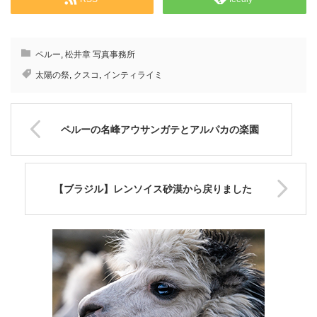
ペルー
,
松井章 写真事務所
太陽の祭
,
クスコ
,
インティライミ
ペルーの名峰アウサンガテとアルパカの楽園
【ブラジル】レンソイス砂漠から戻りました