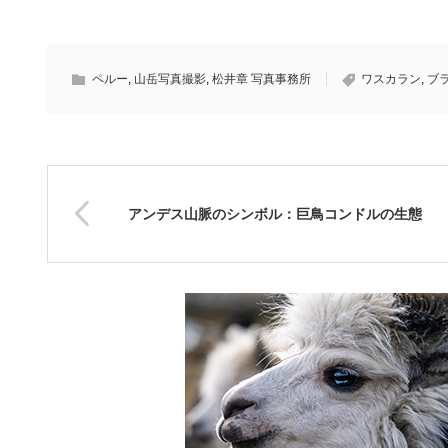
ペルー
,
山岳写真撮影
,
松井章 写真事務所
ワスカラン
,
ブ
アンデス山脈のシンボル：巨鳥コンドルの生態