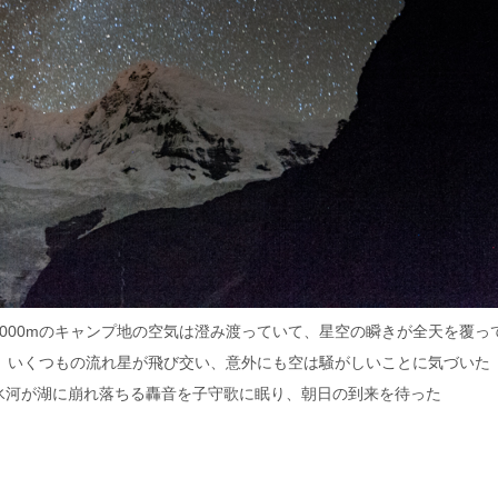
000mのキャンプ地の空気は澄み渡っていて、星空の瞬きが全天を覆っ
と、いくつもの流れ星が飛び交い、意外にも空は騒がしいことに気づいた
氷河が湖に崩れ落ちる轟音を子守歌に眠り、朝日の到来を待った