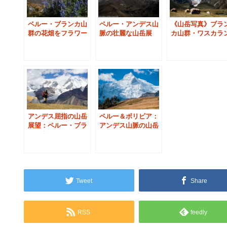
ペルー・ブランカ山
ペルー・アンデス山
《山岳写真》ブラ
群の花畑をフラワー
脈の壮麗な山岳展
カ山群・ワスカラ
ハイキングで巡る
望：ブランカ山群ト
国立公園の名峰ワ
レッキング
ツァン
ペルー＆ボリビア：
アンデス屈指の山岳
アンデス山脈の山岳
展望：ペルー・ブラ
展望を求めて
ンカ山群を巡る３つ
のプラン
Tweet
Share
RSS
feedly