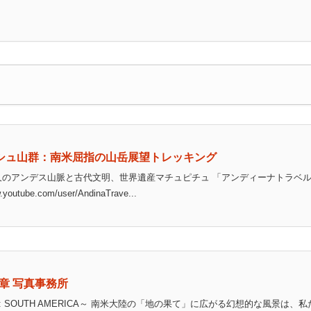
シュ山群：南米屈指の山岳展望トレッキング
久のアンデス山脈と古代文明、世界遺産マチュピチュ 「アンディーナトラベ
ube.com/user/AndinaTrave...
– 松井章 写真事務所
arth: SOUTH AMERICA～ 南米大陸の「地の果て」に広がる幻想的な風景は、