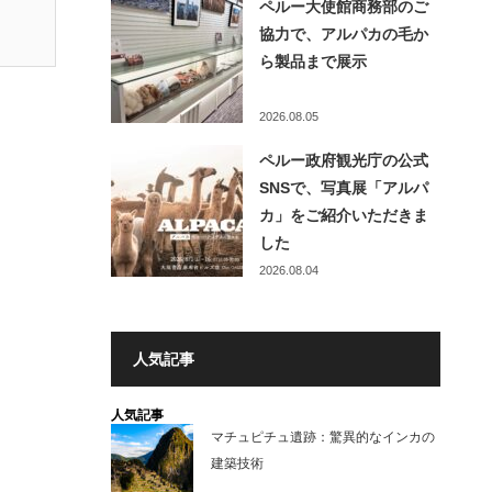
ペルー大使館商務部のご
協力で、アルパカの毛か
ら製品まで展示
2026.08.05
ペルー政府観光庁の公式
SNSで、写真展「アルパ
カ」をご紹介いただきま
した
2026.08.04
人気記事
人気記事
マチュピチュ遺跡：驚異的なインカの
建築技術