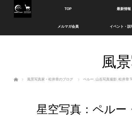
TOP
最新情報
メルマガ会員
イベント・説
風景
ホーム
風景写真家・松井章のブログ
ペルー
,
山岳写真撮影
,
松井章 
星空写真：ペルー・