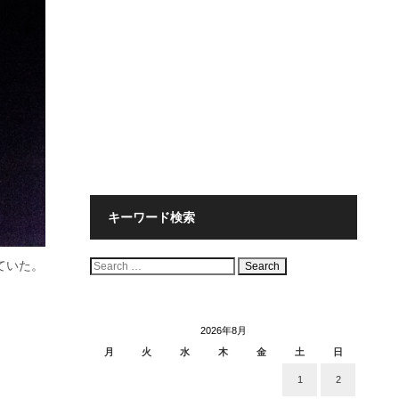
キーワード検索
検
ていた。
索:
2026年8月
月
火
水
木
金
土
日
1
2