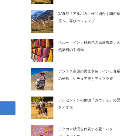
写真展「アルパカ」作品紹介｜朝の草
原へ、喜びのジャンプ
ペルー・インカ極彩色の民族衣装：天
然染料の手織物
アンデス高原の民族衣装：インカ直系
の子孫、ケチュア族とアイマラ族
アルゼンチンの象徴「ガウチョ」の歴
史と文化
アタカマ砂漠を代表する花：パタ・