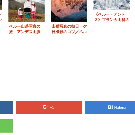
《ペルー・アンデ
ン
ス》ブランカ山群の
ン
名峰ワンツァンの大
ン
ペルー山岳写真の
山岳写真の朝日・夕
氷壁
旅：アンデス山脈
日撮影のコツ／ペル
「ワラス」の生活風
ー・ワスカラン国立
景
公園（ワラス）
+1
Hatena