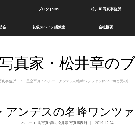
ブログ | SNS
松井章 写真事務所
明会
初級スペイン語教室
会社概要
写真家・松井章の
写真事務所
星空写真：ペルー・アンデスの名峰ワンツァン(6369m)と天の川
アンデスの名峰ワンツァン(
ペルー
,
山岳写真撮影
,
松井章 写真事務所
2019.12.24