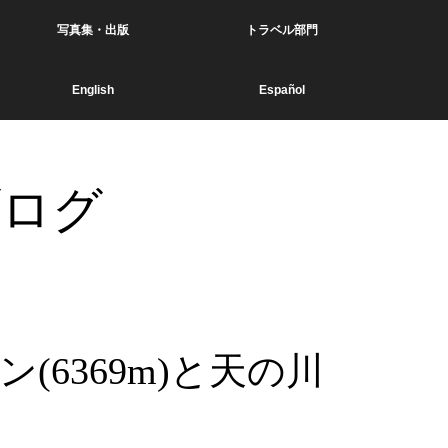
写真集・出版
トラベル部門
English
Español
ブログ
6369m)と天の川