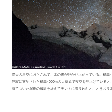
満天の星空に照らされて、氷の峰が浮かび上がっている。標高4
静寂に支配された標高4000mの大草原で夜空を見上げている
凍てついた深夜の撮影を終えてテントに潜り込むと、ときおり