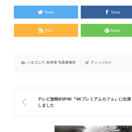
真
Tweet
Share
RSS
feedly
パタゴニア
,
松井章 写真事務所
フィッツロイ
テレビ放映BSP4K『4Kプレミアムカフェ』に出演
しました