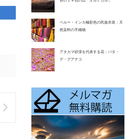
谷の１４色の山「オルノカル」
ペルー・インカ極彩色の民族衣装：天
然染料の手織物
アタカマ砂漠を代表する花：パタ・
デ・グアナコ