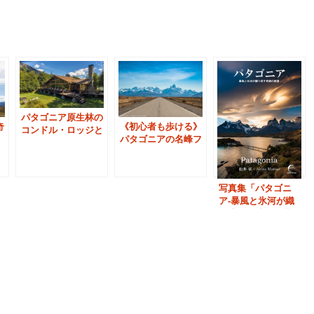
パタゴニア原生林の
奇
《初心者も歩ける》
コンドル・ロッジと
パタゴニアの名峰フ
カヤック・ツアー
ィッツロイ展望ハイ
（フィッツロイ）
キング
写真集「パタゴニ
ア-暴風と氷河が織
り成す奇跡の絶景」