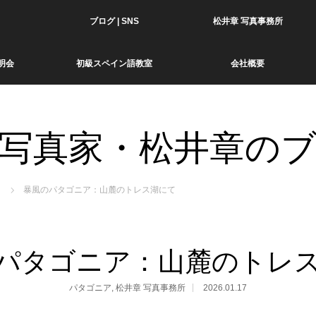
ブログ | SNS
松井章 写真事務所
明会
初級スペイン語教室
会社概要
写真家・松井章の
暴風のパタゴニア：山麓のトレス湖にて
パタゴニア：山麓のトレ
パタゴニア
,
松井章 写真事務所
2026.01.17