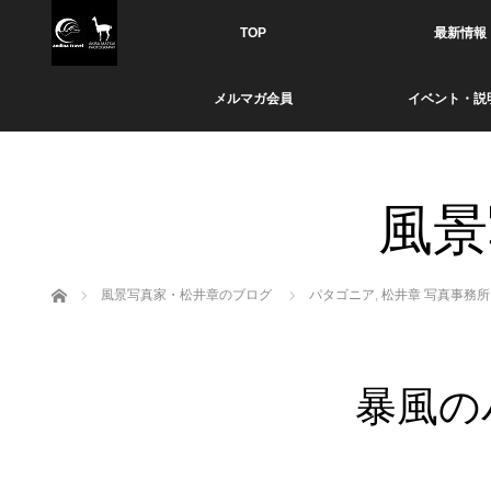
TOP
最新情報
メルマガ会員
イベント・説
風景
ホーム
風景写真家・松井章のブログ
パタゴニア
,
松井章 写真事務所
暴風の