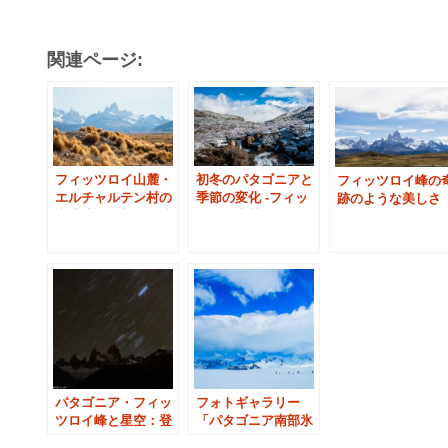
関連ページ:
フィッツロイ山麓・
初冬のパタゴニアと
フィッツロイ峰の
エルチャルテン村の
季節の変化 -フィッ
跡のような美しさ
空港建設と新たな時
ツロイ山麓エルチャ
（パタゴニア）
代
ルテンにて
パタゴニア・フィッ
フォトギャラリー
ツロイ峰と星空：登
「パタゴニア南部氷
山者の光跡
原」：極地の風景写