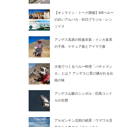
【オンライン・トーク開催】8/8ペルー
の白いアルパカ・8/15ブラジル・レン
ソイス
アンデス高原の民族衣装：インカ直系
の子孫、ケチュア族とアイマラ族
大地でつくるペルー料理「パチャマン
カ」とは？ アンデスに受け継がれる伝
統の味
アンデス山脈のシンボル：巨鳥コンド
ルの生態
アルゼンチン北部の絶景：ウマワカ渓