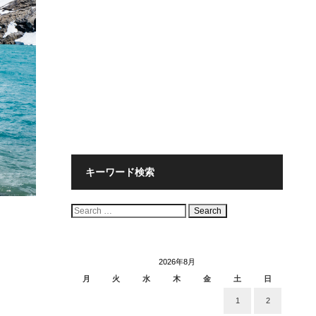
キーワード検索
検
索:
2026年8月
月
火
水
木
金
土
日
1
2