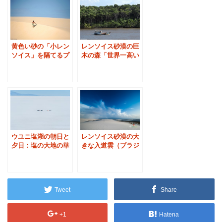
黄色い砂の「小レン
レンソイス砂漠の巨
ソイス」を隔てるプ
木の森「世界一高い
レギサス川（ブラジ
マングローブ」（ブ
ル）
ラジル）
ウユニ塩湖の朝日と
レンソイス砂漠の大
夕日：塩の大地の華
きな入道雲（ブラジ
麗な色彩変化（ボリ
ル）
ビア）
Tweet
Share
+1
Hatena