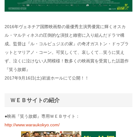
2016年ヴェネチア国際映画祭の最優秀主演男優賞に輝くオスカ
ル・マルティネスの圧倒的な演技と緻密に入り組んだドラマ構
成。監督は『ル・コルビュジエの家』の奇才ガストン・ドゥプラ
ットとマリアノ・コーン。可笑しくて、哀しくて…笑うに笑え
ず、泣くに泣けない人間模様！数多くの映画賞を受賞した話題作
『笑う故郷』
2017年9月16日(土)岩波ホールにて公開！！
ＷＥＢサイトの紹介
●映画『笑う故郷』専用ＷＥＢサイト：
http://www.waraukokyo.com/