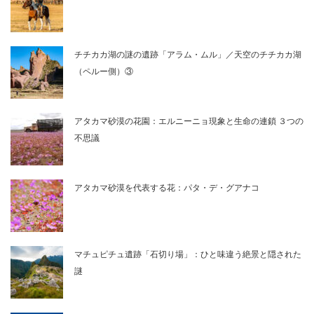
チチカカ湖の謎の遺跡「アラム・ムル」／天空のチチカカ湖
（ペルー側）③
アタカマ砂漠の花園：エルニーニョ現象と生命の連鎖 ３つの
不思議
アタカマ砂漠を代表する花：パタ・デ・グアナコ
マチュピチュ遺跡「石切り場」：ひと味違う絶景と隠された
謎