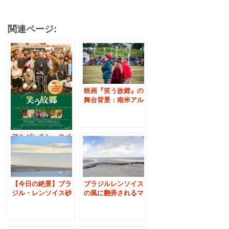
関連ページ:
映画『笑う故郷』の
舞台背景：南米アル
ゼンチンとは
アルゼンチン・スペ
イン合作映画『笑う
故郷』上映
ブラジルレンソイス
【今日の絶景】ブラ
の風に翻弄されるマ
ジル・レンソイス砂
ングローブの痕跡
漠の風紋と砂丘