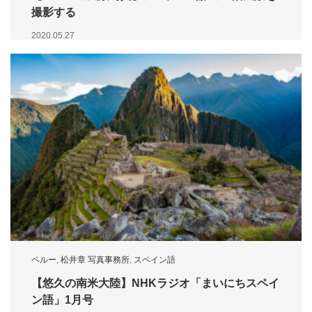
撮影する
2020.05.27
ペルー
,
松井章 写真事務所
,
スペイン語
【悠久の南米大陸】NHKラジオ「まいにちスペイ
ン語」1月号