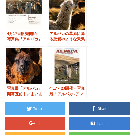
4月17日販売開始｜
アルパカの草原に降
写真集『アルパカ』
る慈愛のような天気
を写真展会場で発売
雨
します
写真展「アルパカ」
4/17～23開催・写真
開幕直前｜いよいよ
展「アルパカ -アン
整ってきました
デスの民と生きる」
速報（写真集『アル
Tweet
Share
パカ』刊行）
+1
Hatena