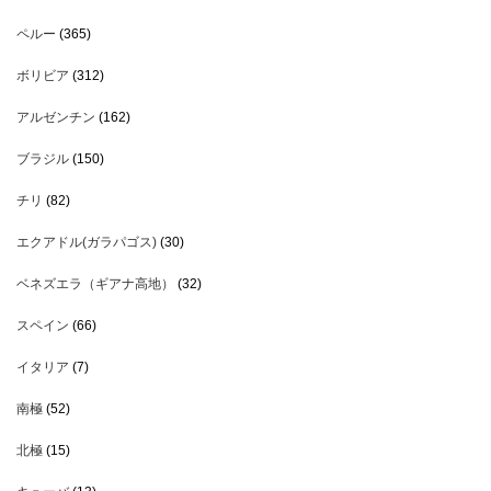
ペルー
(365)
ボリビア
(312)
アルゼンチン
(162)
ブラジル
(150)
チリ
(82)
エクアドル(ガラパゴス)
(30)
ベネズエラ（ギアナ高地）
(32)
スペイン
(66)
イタリア
(7)
南極
(52)
北極
(15)