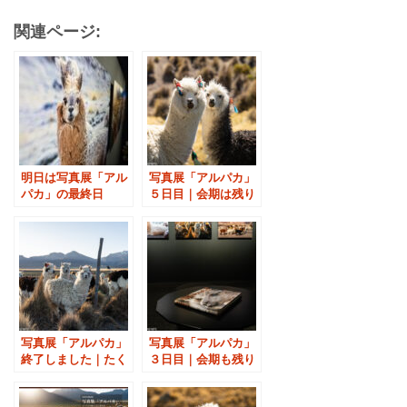
関連ページ:
明日は写真展「アル
写真展「アルパカ」
パカ」の最終日
５日目｜会期は残り
３日へ
写真展「アルパカ」
写真展「アルパカ」
終了しました｜たく
３日目｜会期も残り
さんのご来場ありが
４日へ
とうございました