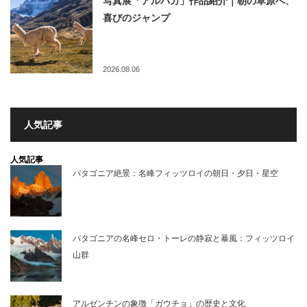
写真展「アルパカ」作品紹介｜朝の草原へ、
喜びのジャンプ
2026.08.06
人気記事
人気記事
パタゴニア絶景：名峰フィッツロイの朝日・夕日・星空
パタゴニアの名峰セロ・トーレの静寂と暴風：フィッツロイ
山群
アルゼンチンの象徴「ガウチョ」の歴史と文化