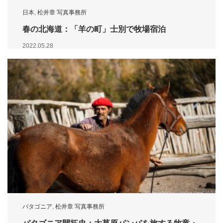
日本
,
松井章 写真事務所
春の北海道：「羊の町」士別で牧場宿泊
2022.05.28
パタゴニア
,
松井章 写真事務所