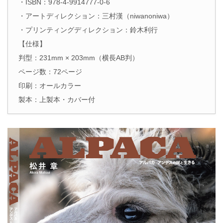
・ISBN：978-4-9914777-0-6
・アートディレクション：三村漢（niwanoniwa）
・プリンティングディレクション：鈴木利行
【仕様】
判型：231mm × 203mm（横長AB判）
ページ数：72ページ
印刷：オールカラー
製本：上製本・カバー付