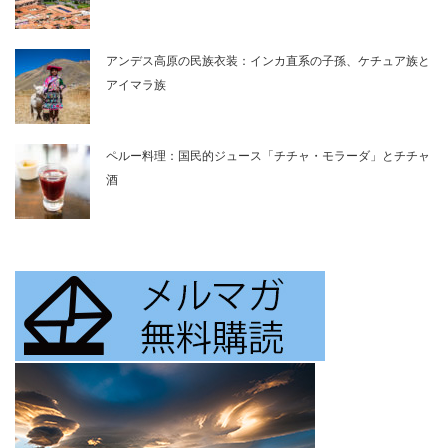
アンデス高原の民族衣装：インカ直系の子孫、ケチュア族と
アイマラ族
ペルー料理：国民的ジュース「チチャ・モラーダ」とチチャ
酒