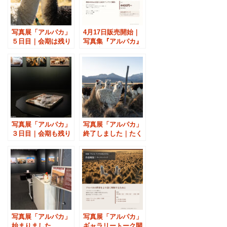
写真展「アルパカ」
4月17日販売開始｜
５日目｜会期は残り
写真集『アルパカ』
３日へ
を写真展会場で発売
します
写真展「アルパカ」
写真展「アルパカ」
３日目｜会期も残り
終了しました｜たく
４日へ
さんのご来場ありが
とうございました
写真展「アルパカ」
写真展「アルパカ」
始まりました
ギャラリートーク開