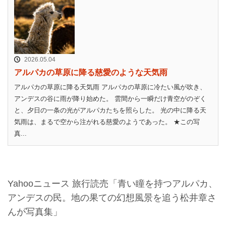
2026.05.04
アルパカの草原に降る慈愛のような天気雨
アルパカの草原に降る天気雨 アルパカの草原に冷たい風が吹き、
アンデスの谷に雨が降り始めた。 雲間から一瞬だけ青空がのぞく
と、夕日の一条の光がアルパカたちを照らした。 光の中に降る天
気雨は、まるで空から注がれる慈愛のようであった。 ★この写
真...
Yahooニュース 旅行読売「青い瞳を持つアルパカ、
アンデスの民。地の果ての幻想風景を追う松井章さ
んが写真集」