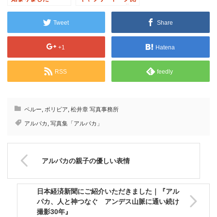
催｜アルパカの世界
をより深く知るため
Tweet
Share
に
+1
Hatena
RSS
feedly
ペルー
,
ボリビア
,
松井章 写真事務所
アルパカ
,
写真集「アルパカ」
アルパカの親子の優しい表情
日本経済新聞にご紹介いただきました｜『アル
パカ、人と神つなぐ アンデス山脈に通い続け
撮影30年』