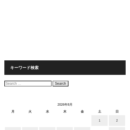
キーワード検索
検
索:
2026年8月
月
火
水
木
金
土
日
1
2