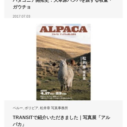
パタゴニア開拓史：大草原パンパを旅する牧童・
ガウチョ
2017.07.03
ペルー
,
ボリビア
,
松井章 写真事務所
TRANSITで紹介いただきました｜写真展「アル
パカ」