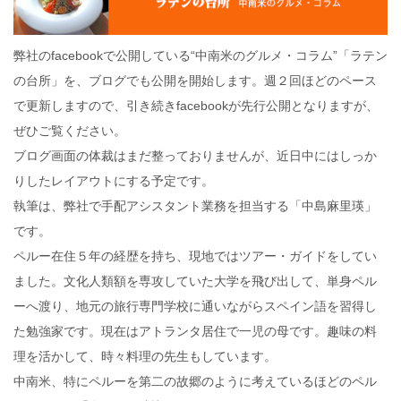
弊社のfacebookで公開している“中南米のグルメ・コラム”「ラテン
の台所」を、ブログでも公開を開始します。週２回ほどのペース
で更新しますので、引き続きfacebookが先行公開となりますが、
ぜひご覧ください。
ブログ画面の体裁はまだ整っておりませんが、近日中にはしっか
りしたレイアウトにする予定です。
執筆は、弊社で手配アシスタント業務を担当する「中島麻里瑛」
です。
ペルー在住５年の経歴を持ち、現地ではツアー・ガイドをしてい
ました。文化人類額を専攻していた大学を飛び出して、単身ペル
ーへ渡り、地元の旅行専門学校に通いながらスペイン語を習得し
た勉強家です。現在はアトランタ居住で一児の母です。趣味の料
理を活かして、時々料理の先生もしています。
中南米、特にペルーを第二の故郷のように考えているほどのペル