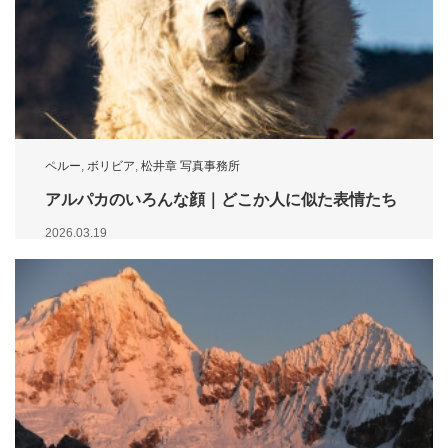
ペルー
,
ボリビア
,
松井章 写真事務所
アルパカのいろんな顔｜どこか人に似た表情たち
2026.03.19