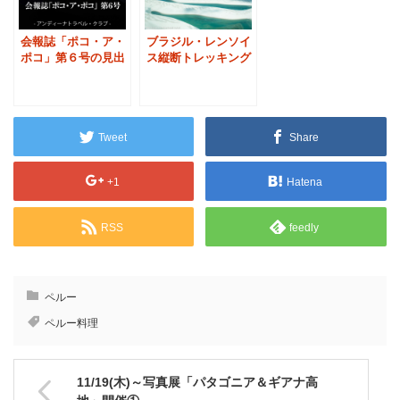
会報誌「ポコ・ア・
ブラジル・レンソイ
ポコ」第６号の見出
ス縦断トレッキング
し
の魅力
Tweet
Share
+1
Hatena
RSS
feedly
ペルー
ペルー料理
11/19(木)～写真展「パタゴニア＆ギアナ高