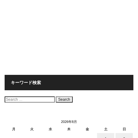
キーワード検索
検
索:
2026年8月
月
火
水
木
金
土
日