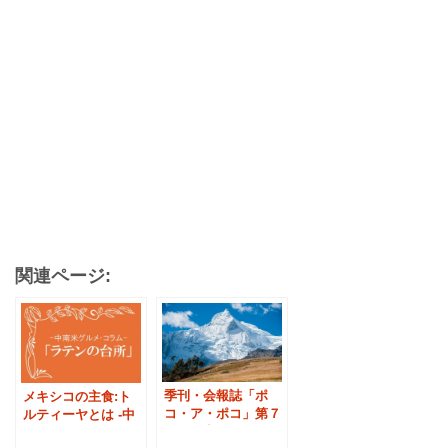
関連ページ:
季刊・会報誌「ポ
メキシコの主食:ト
コ・ア・ポコ」第７
ルティーヤとは -中
号の見出し
南米グルメ「ラテン