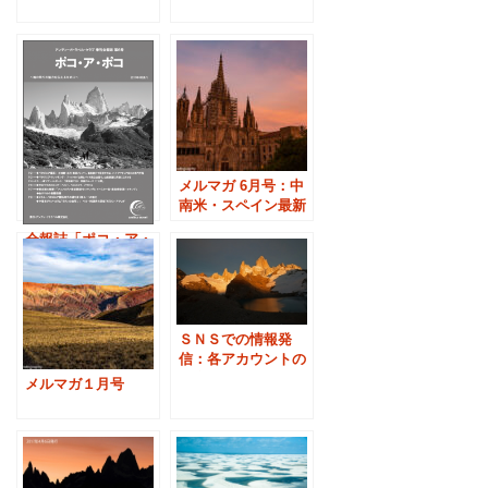
の台所」
メルマガ 6月号：中
南米・スペイン最新
情報など
会報誌「ポコ・ア・
ポコ ４月号」目次
-4/6発行
ＳＮＳでの情報発
信：各アカウントの
紹介
メルマガ１月号