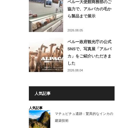
ペルー大使館商務部のご
協力で、アルパカの毛か
ら製品まで展示
2026.08.05
ペルー政府観光庁の公式
SNSで、写真展「アルパ
カ」をご紹介いただきま
した
2026.08.04
人気記事
人気記事
マチュピチュ遺跡：驚異的なインカの
建築技術