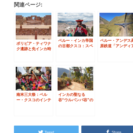
関連ページ:
ペルー・インカ帝国
ペルー・アンデス
ボリビア・ティワナ
の古都クスコ：スペ
原鉄道「アンディ
ク遺跡と先インカ時
インとインカ融合の
ン・エクスプロー
代の謎
シンボル
号」
南米三大祭：ペル
インカの聖なる
ー・クスコのインテ
谷“ウルバンバ谷”の
ィライミ（太陽の祭
７つの魅力（ペルー
り）前夜
旅行）
Tweet
Share