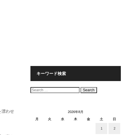
キーワード検索
検
索:
を漂わせ
2026年8月
月
火
水
木
金
土
日
1
2