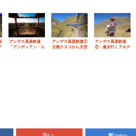
アンデス高原鉄道
アンデス高原鉄道①
アンデス高原鉄道
高
「アンディアン・エ
古都クスコから天空
②：過ぎ行くアルテ
ア
クスプローラ」：リ
のチチカカ湖へ
ィプラーノの景色
ラ
ニューアル運行
+1
Hatena