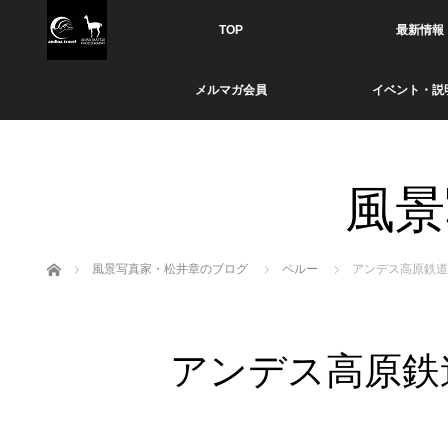
TOP
最新情報
メルマガ会員
イベント・説
風景
ホーム
風景写真家・松井章のブログ
ペルー
アンデス高原鉄道
アンデス高原鉄