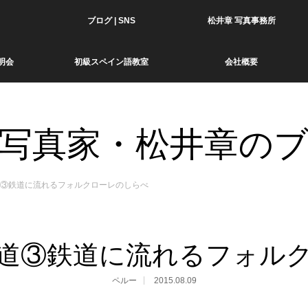
ブログ | SNS
松井章 写真事務所
明会
初級スペイン語教室
会社概要
写真家・松井章の
③鉄道に流れるフォルクローレのしらべ
道③鉄道に流れるフォル
ペルー
2015.08.09