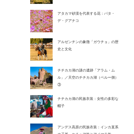
アタカマ砂漠を代表する花：パタ・
デ・グアナコ
アルゼンチンの象徴「ガウチョ」の歴
史と文化
チチカカ湖の謎の遺跡「アラム・ム
ル」／天空のチチカカ湖（ペルー側）
③
チチカカ湖の民族衣装：女性の多彩な
帽子
アンデス高原の民族衣装：インカ直系