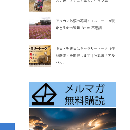
の子孫、ケチュア族とアイマラ族
アタカマ砂漠の花園：エルニーニョ現
象と生命の連鎖 ３つの不思議
明日・明後日はギャラリートーク（作
品解説）を開催します｜写真展「アル
パカ」