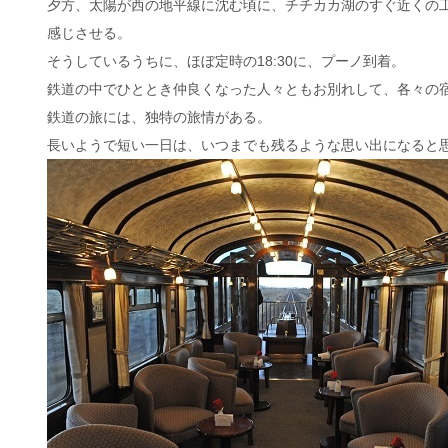
夕方、太陽が西の地平線に沈む頃に、チチカカ湖のすぐ近くの
感じさせる。
そうしているうちに、ほぼ定時の18:30に、プーノ到着。
鉄道の中でひととき仲良くなった人々ともお別れして、各々の
鉄道の旅には、独特の旅情がある。
長いようで短い一日は、いつまでも残るような思い出になると