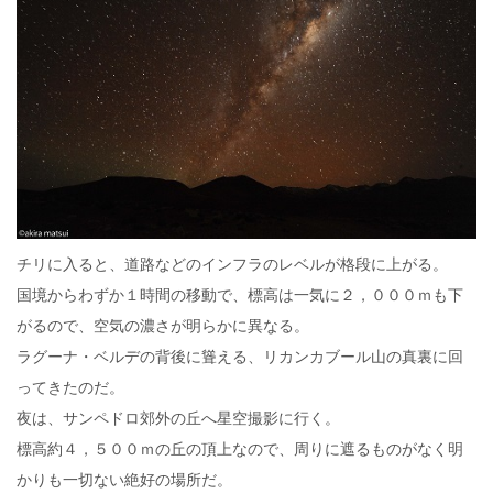
チリに入ると、道路などのインフラのレベルが格段に上がる。
国境からわずか１時間の移動で、標高は一気に２，０００ｍも下
がるので、空気の濃さが明らかに異なる。
ラグーナ・ベルデの背後に聳える、リカンカブール山の真裏に回
ってきたのだ。
夜は、サンペドロ郊外の丘へ星空撮影に行く。
標高約４，５００ｍの丘の頂上なので、周りに遮るものがなく明
かりも一切ない絶好の場所だ。