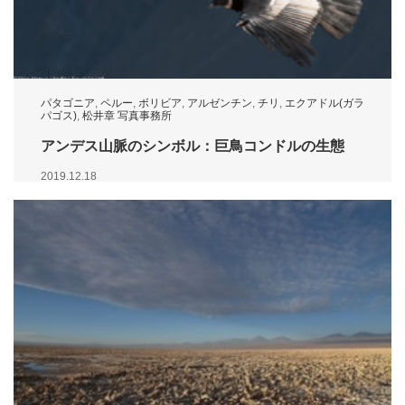
パタゴニア
,
ペルー
,
ボリビア
,
アルゼンチン
,
チリ
,
エクアドル(ガラ
パゴス)
,
松井章 写真事務所
アンデス山脈のシンボル：巨鳥コンドルの生態
2019.12.18