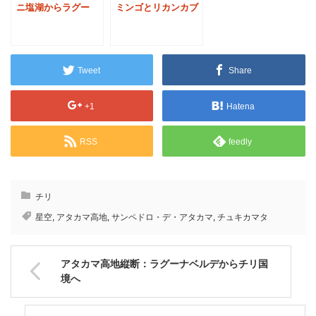
ミンゴとリカンカブ
ニ塩湖からラグー
ール山
ナ・ベルデへ
Tweet
Share
+1
Hatena
RSS
feedly
チリ
星空
,
アタカマ高地
,
サンペドロ・デ・アタカマ
,
チュキカマタ
アタカマ高地縦断：ラグーナベルデからチリ国
境へ