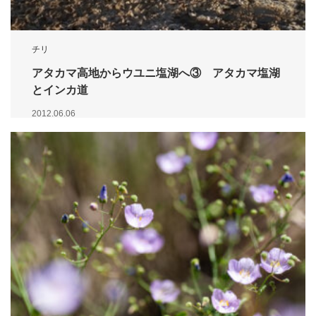
チリ
アタカマ高地からウユニ塩湖へ③ アタカマ塩湖
とインカ道
2012.06.06