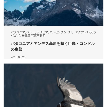
パタゴニア
,
ペルー
,
ボリビア
,
アルゼンチン
,
チリ
,
エクアドル(ガラ
パゴス)
,
松井章 写真事務所
パタゴニアとアンデス高原を舞う巨鳥・コンドル
の生態
2018.05.20