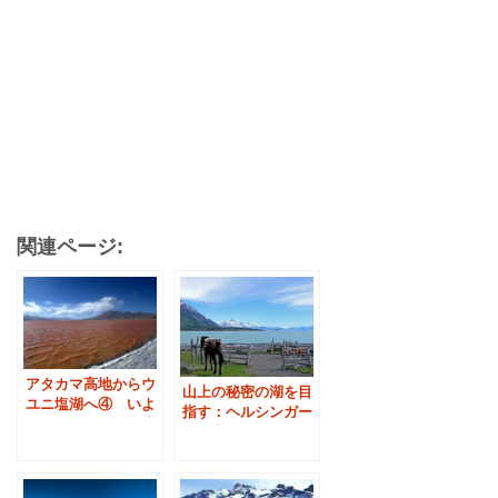
関連ページ:
アタカマ高地からウ
山上の秘密の湖を目
ユニ塩湖へ④ いよ
指す：ヘルシンガー
いよワイルドな国境
牧場④
越え