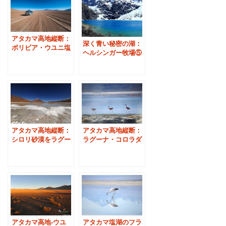
アタカマ高地縦断：
深く青い秘密の湖：
ボリビア・ウユニ塩
ヘルシンガー牧場⑤
湖からチリ・サンペ
ドロへ
アタカマ高地縦断：
アタカマ高地縦断：
シロリ砂漠をラグー
ラグーナ・コロラダ
ナベルデへ
のフラミンゴ
アタカマ塩湖のフラ
アタカマ高地-ウユ