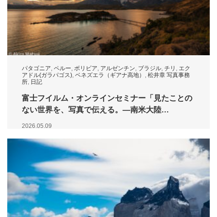
パタゴニア
,
ペルー
,
ボリビア
,
アルゼンチン
,
ブラジル
,
チリ
,
エク
アドル(ガラパゴス)
,
ベネズエラ（ギアナ高地）
,
松井章 写真事務
所
,
日記
富士フイルム・オンラインセミナー「見たことの
ない世界を、写真で伝える。―南米大陸…
2026.05.09