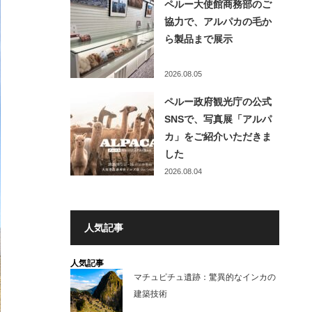
ペルー大使館商務部のご
協力で、アルパカの毛か
ら製品まで展示
2026.08.05
ペルー政府観光庁の公式
SNSで、写真展「アルパ
カ」をご紹介いただきま
した
2026.08.04
人気記事
人気記事
マチュピチュ遺跡：驚異的なインカの
建築技術