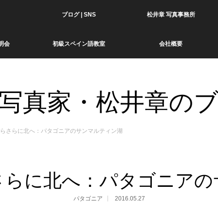
ブログ | SNS
松井章 写真事務所
明会
初級スペイン語教室
会社概要
写真家・松井章の
らさらに北へ：パタゴニアのサンマルティン湖
さらに北へ：パタゴニアの
パタゴニア
2016.05.27