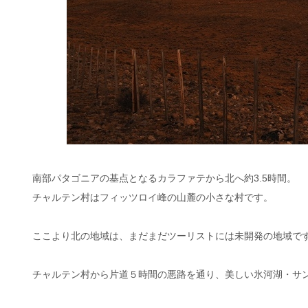
南部パタゴニアの基点となるカラファテから北へ約3.5時間。
チャルテン村はフィッツロイ峰の山麓の小さな村です。
ここより北の地域は、まだまだツーリストには未開発の地域で
チャルテン村から片道５時間の悪路を通り、美しい氷河湖・サン