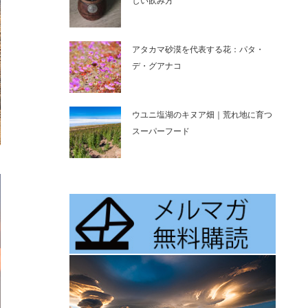
しい飲み方
アタカマ砂漠を代表する花：パタ・
デ・グアナコ
ウユニ塩湖のキヌア畑｜荒れ地に育つ
スーパーフード