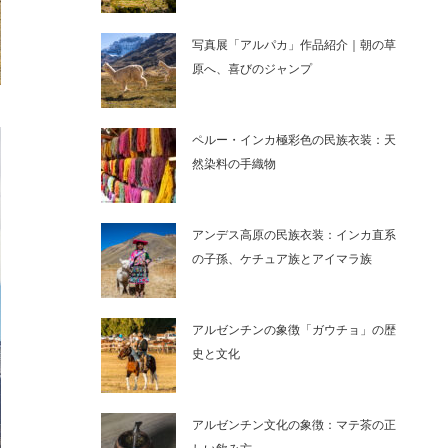
写真展「アルパカ」作品紹介｜朝の草
原へ、喜びのジャンプ
ペルー・インカ極彩色の民族衣装：天
然染料の手織物
アンデス高原の民族衣装：インカ直系
の子孫、ケチュア族とアイマラ族
アルゼンチンの象徴「ガウチョ」の歴
史と文化
アルゼンチン文化の象徴：マテ茶の正