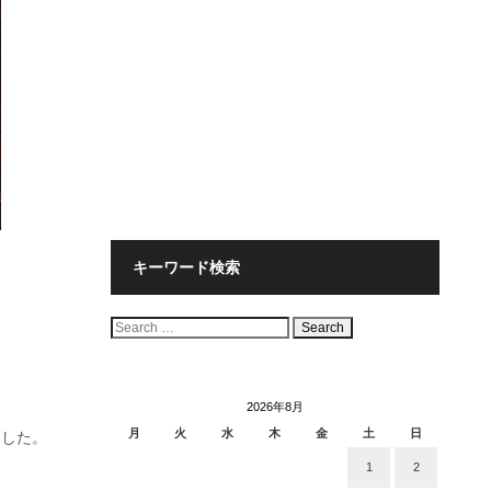
キーワード検索
検
索:
2026年8月
月
火
水
木
金
土
日
ました。
1
2