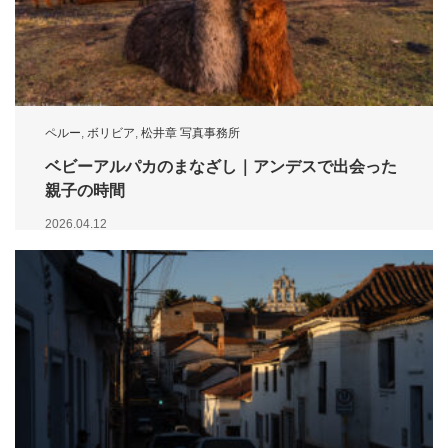
ペルー
,
ボリビア
,
松井章 写真事務所
ベビーアルパカのまなざし｜アンデスで出会った
親子の時間
2026.04.12