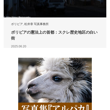
ボリビア
,
松井章 写真事務所
ボリビアの憲法上の首都：スクレ歴史地区の白い
街
2025.06.20