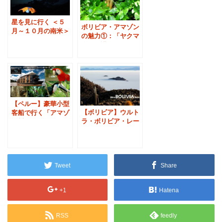
星を見に行く ＜５
ボリビア・アマゾン
月～１０月の南米＞
の魅力①：「ヤクマ
自然保護区にて」
【ペルー】豪華小型
【ボリビア】ウルト
客船で行く「アマゾ
ラ・ボリビア・レー
ン川クルーズ」
ス
Tweet
Share
+1
Hatena
RSS
feedly