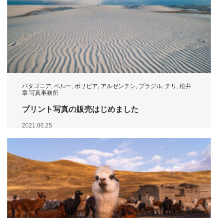
パタゴニア
,
ペルー
,
ボリビア
,
アルゼンチン
,
ブラジル
,
チリ
,
松井
章 写真事務所
プリント写真の販売はじめました
2021.06.25