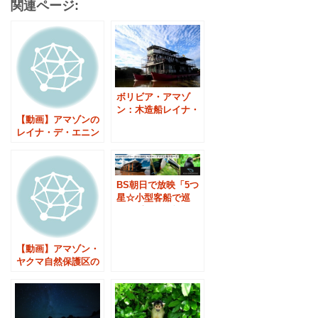
関連ページ:
ボリビア・アマゾ
ン：木造船レイナ・
【動画】アマゾンの
デ・エニン号クルー
レイナ・デ・エニン
ズ
号クルーズ
BS朝日で放映「5つ
星☆小型客船で巡
る!秘境アマゾン冒
険クルーズ」
【動画】アマゾン・
ヤクマ自然保護区の
ジャングルロッジ