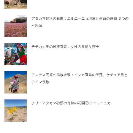
アタカマ砂漠の花園：エルニーニョ現象と生命の連鎖 ３つの
不思議
チチカカ湖の民族衣装：女性の多彩な帽子
アンデス高原の民族衣装：インカ直系の子孫、ケチュア族と
アイマラ族
チリ・アタカマ砂漠の奇跡の花園②/アニャニュカ