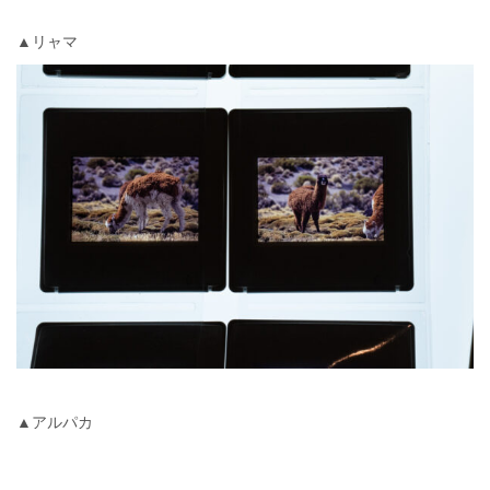
▲リャマ
▲アルパカ