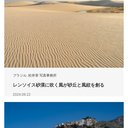
ブラジル
,
松井章 写真事務所
レンソイス砂漠に吹く風が砂丘と風紋を創る
2024.09.22