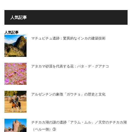
人気記事
人気記事
マチュピチュ遺跡：驚異的なインカの建築技術
アタカマ砂漠を代表する花：パタ・デ・グアナコ
アルゼンチンの象徴「ガウチョ」の歴史と文化
チチカカ湖の謎の遺跡「アラム・ムル」／天空のチチカカ湖
（ペルー側）③