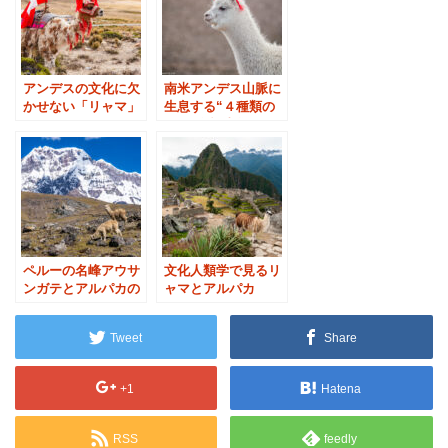
アンデスの文化に欠
南米アンデス山脈に
かせない「リャマ」
生息する“４種類の
ラクダ”記事集
ペルーの名峰アウサ
文化人類学で見るリ
ンガテとアルパカの
ャマとアルパカ
楽園
Tweet
Share
+1
Hatena
RSS
feedly