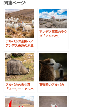
関連ページ:
アンデス高原のラク
ダ「アルパカ」
アルパカの楽園へ／
アンデス高原の原風
景
アルパカの希少種
黄昏時のアルパカ
「スーリー・アルパ
カ」