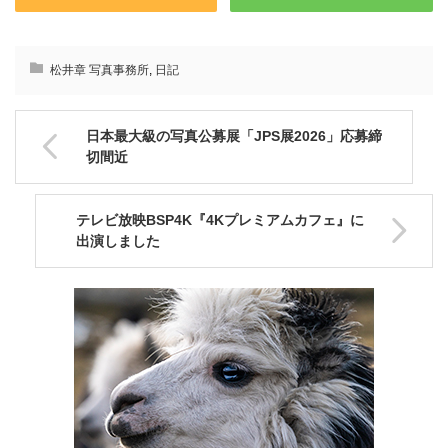
松井章 写真事務所
,
日記
日本最大級の写真公募展「JPS展2026」応募締
切間近
テレビ放映BSP4K『4Kプレミアムカフェ』に
出演しました